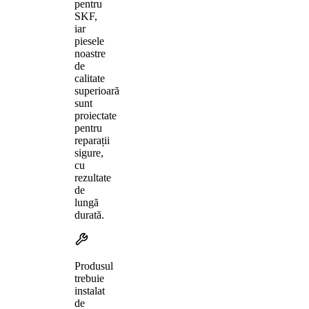
pentru
SKF,
iar
piesele
noastre
de
calitate
superioară
sunt
proiectate
pentru
reparații
sigure,
cu
rezultate
de
lungă
durată.
Produsul
trebuie
instalat
de