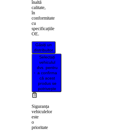
înaltă
calitate,
în
conformitate
cu
specificațiile
OE.
Găsiți un
distribuitor
Selectați
vehiculul
dvs. pentru
a confirma
că acest
produs se
potrivește
Siguranța
vehiculelor
este
o
prioritate