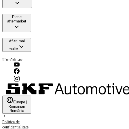
Piese
aftermarket
Aflați mai
multe
Urmăriți-ne
Europe
|
Romanian
România
Politica de
confidențialitate