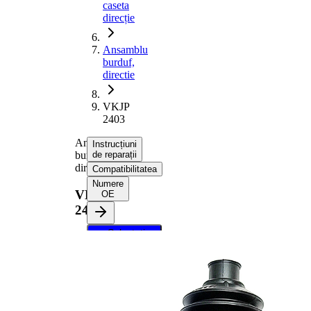
caseta
direcție
Ansamblu
burduf,
directie
VKJP
2403
Ansamblu
Instrucțiuni
burduf,
de reparații
directie
Compatibilitatea
Numere
VKJP
OE
2403
Selectați
vehiculul dvs.
pentru a
primi
instrucțiuni
de reparații