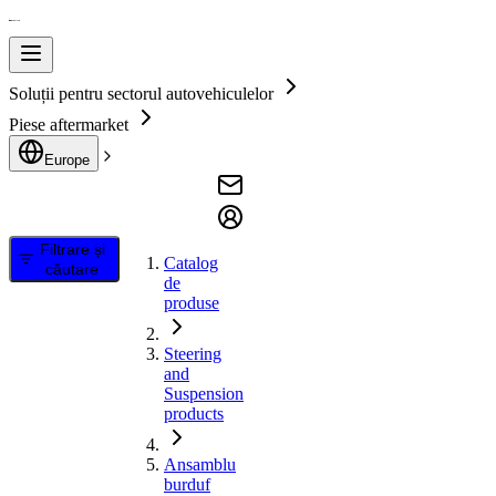
Soluții pentru sectorul autovehiculelor
Piese aftermarket
Europe
Filtrare și
Catalog
căutare
de
produse
Steering
and
Suspension
products
Ansamblu
burduf