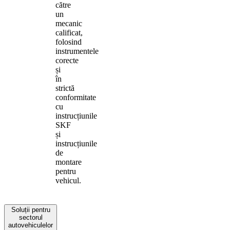
către
un
mecanic
calificat,
folosind
instrumentele
corecte
și
în
strictă
conformitate
cu
instrucțiunile
SKF
și
instrucțiunile
de
montare
pentru
vehicul.
Soluții pentru
sectorul
autovehiculelor