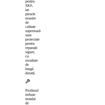
pentru
SKF,
iar
piesele
noastre
de
calitate
superioară
sunt
proiectate
pentru
reparații
sigure,
cu
rezultate
de
lungă
durată.
Produsul
trebuie
instalat
de