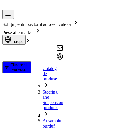
Soluții pentru sectorul autovehiculelor
Piese aftermarket
Europe
Filtrare și
Catalog
căutare
de
produse
Steering
and
Suspension
products
Ansamblu
burduf