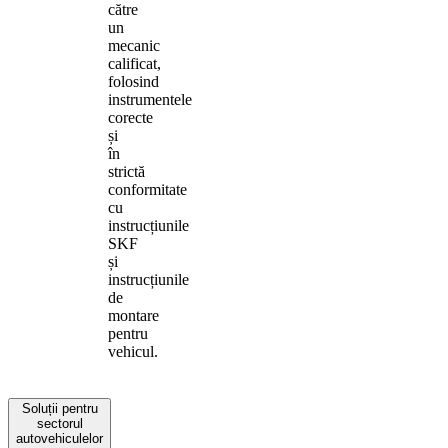
către
un
mecanic
calificat,
folosind
instrumentele
corecte
și
în
strictă
conformitate
cu
instrucțiunile
SKF
și
instrucțiunile
de
montare
pentru
vehicul.
Soluții pentru
sectorul
autovehiculelor