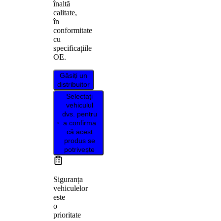
înaltă
calitate,
în
conformitate
cu
specificațiile
OE.
Găsiți un
distribuitor
Selectați
vehiculul
dvs. pentru
a confirma
că acest
produs se
potrivește
Siguranța
vehiculelor
este
o
prioritate