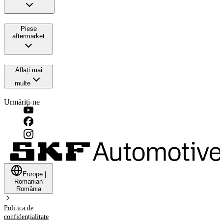
Piese
aftermarket
Aflați mai
multe
Urmăriți-ne
Europe
|
Romanian
România
Politica de
confidențialitate