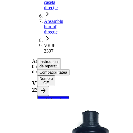
caseta
direcție
Ansamblu
burduf,
directie
VKJP
2397
Ansamblu
Instrucțiuni
burduf,
de reparații
directie
Compatibilitatea
Numere
VKJP
OE
2397
Selectați
vehiculul dvs.
pentru a
primi
instrucțiuni
de reparații