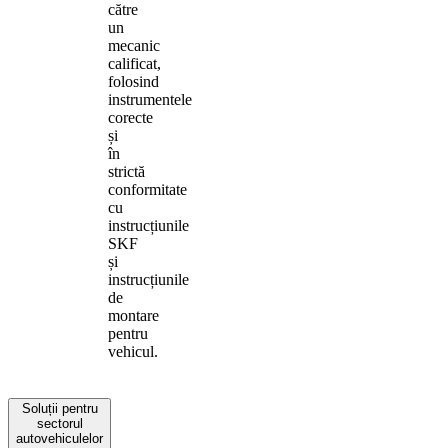
către
un
mecanic
calificat,
folosind
instrumentele
corecte
și
în
strictă
conformitate
cu
instrucțiunile
SKF
și
instrucțiunile
de
montare
pentru
vehicul.
Soluții pentru
sectorul
autovehiculelor