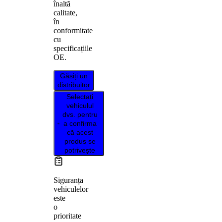
înaltă
calitate,
în
conformitate
cu
specificațiile
OE.
Găsiți un
distribuitor
Selectați
vehiculul
dvs. pentru
a confirma
că acest
produs se
potrivește
Siguranța
vehiculelor
este
o
prioritate