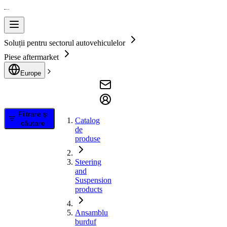
Soluții pentru sectorul autovehiculelor
Piese aftermarket
Europe
Filtrare și
Catalog
căutare
de
produse
Steering
and
Suspension
products
Ansamblu
burduf