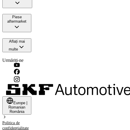
Piese
aftermarket
Aflați mai
multe
Urmăriți-ne
Europe
|
Romanian
România
Politica de
confidențialitate