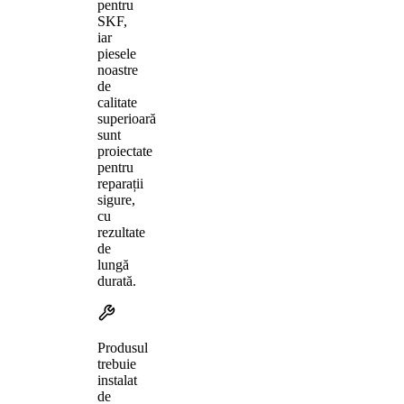
pentru
SKF,
iar
piesele
noastre
de
calitate
superioară
sunt
proiectate
pentru
reparații
sigure,
cu
rezultate
de
lungă
durată.
Produsul
trebuie
instalat
de