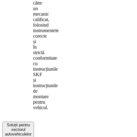
către
un
mecanic
calificat,
folosind
instrumentele
corecte
și
în
strictă
conformitate
cu
instrucțiunile
SKF
și
instrucțiunile
de
montare
pentru
vehicul.
Soluții pentru
sectorul
autovehiculelor