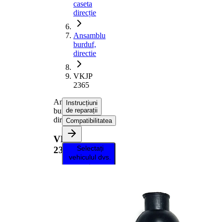
caseta
direcție
Ansamblu
burduf,
directie
VKJP
2365
Ansamblu
Instrucțiuni
burduf,
de reparații
directie
Compatibilitatea
VKJP
Selectați
2365
vehiculul dvs.
pentru a
primi
instrucțiuni
de reparații