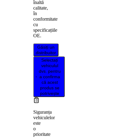
înaltă
calitate,
în
conformitate
cu
specificațiile
OE.
Găsiți un
distribuitor
Selectați
vehiculul
dvs. pentru
a confirma
că acest
produs se
potrivește
Siguranța
vehiculelor
este
o
prioritate