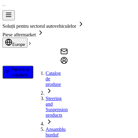
Soluții pentru sectorul autovehiculelor
Piese aftermarket
Europe
Filtrare și
Catalog
căutare
de
produse
Steering
and
Suspension
products
Ansamblu
burduf