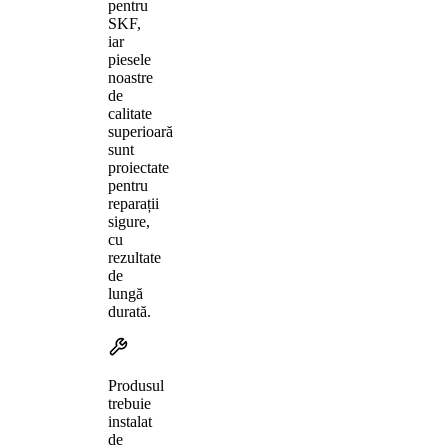
pentru
SKF,
iar
piesele
noastre
de
calitate
superioară
sunt
proiectate
pentru
reparații
sigure,
cu
rezultate
de
lungă
durată.
Produsul
trebuie
instalat
de