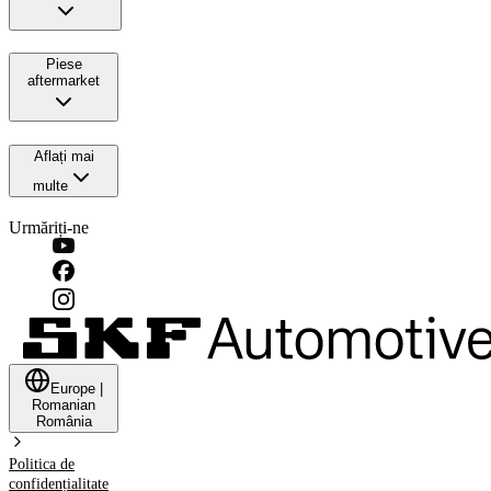
Piese
aftermarket
Aflați mai
multe
Urmăriți-ne
Europe
|
Romanian
România
Politica de
confidențialitate