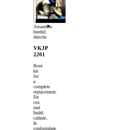
Ansamblu
burduf,
directie
VKJP
2201
Boot
kit
for
a
complete
replacement.
De
cea
mai
înaltă
calitate,
în
conformitate