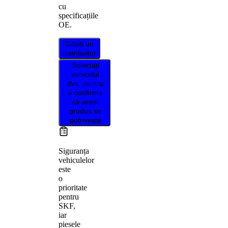
cu
specificațiile
OE.
Găsiți un
distribuitor
Selectați
vehiculul
dvs. pentru
a confirma
că acest
produs se
potrivește
Siguranța
vehiculelor
este
o
prioritate
pentru
SKF,
iar
piesele