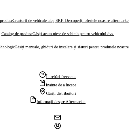
produse
Creatorii de vehicule aleg SKF. Descoperiți ofertele noastre aftermarke
Catalog de produse
Găsiți acum piese de schimb pentru vehiculul dvs.
ehnologic
Găsiți manuale, ghiduri de instalare și sfaturi pentru produsele noastre
Întrebări frecvente
Înainte de a începe
Găsiți distribuitori
Informații despre Aftermarket