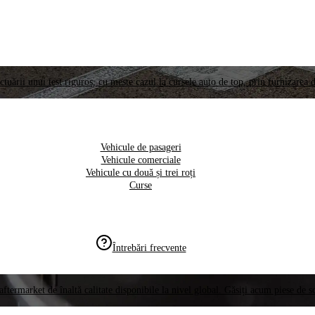
ctuării unui test riguros, cu meste cazul la cursele auto de top, prin furnizarea d
Vehicule de pasageri
Vehicule comerciale
Vehicule cu două și trei roți
Curse
Întrebări frecvente
aftermarket de înaltă calitate disponibile la nivel global. Găsiți acum piese de 