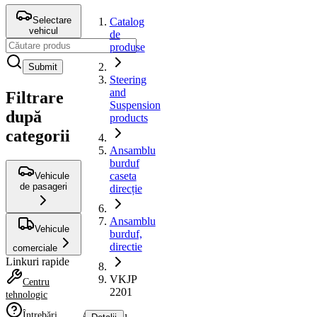
Selectare
Catalog
vehicul
de
produse
Submit
Steering
and
Filtrare
Suspension
după
products
categorii
Ansamblu
burduf
caseta
Vehicule
de pasageri
direcție
Ansamblu
Vehicule
burduf,
directie
comerciale
Linkuri rapide
VKJP
Centru
2201
tehnologic
Întrebări
Ansamblu