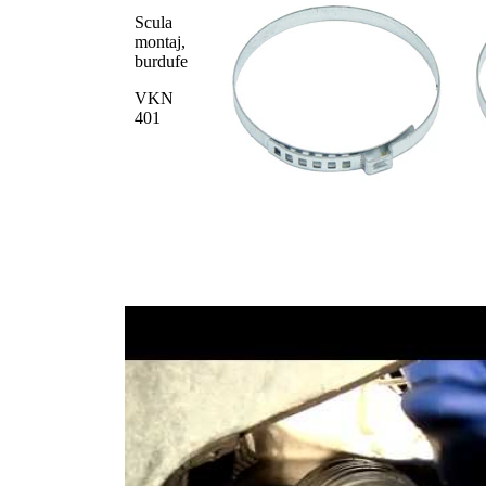
Scula
montaj,
burdufe
VKN
401