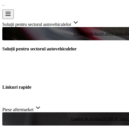
Soluții pentru sectorul autovehiculelor
Curse
Puține locuri oferă șansa efe
Soluții pentru sectorul autovehiculelor
Linkuri rapide
Piese aftermarket
Catalog de produse
20.000 de piese 