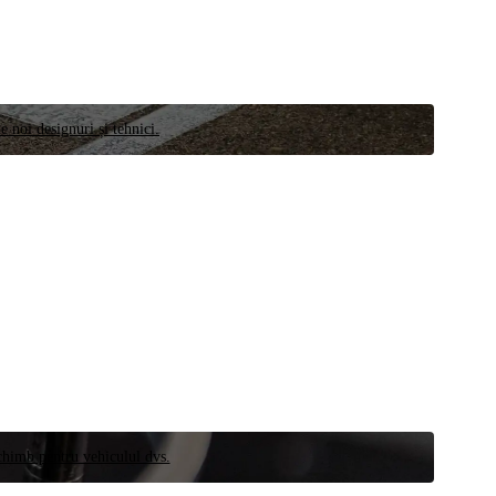
e noi designuri și tehnici.
schimb pentru vehiculul dvs.