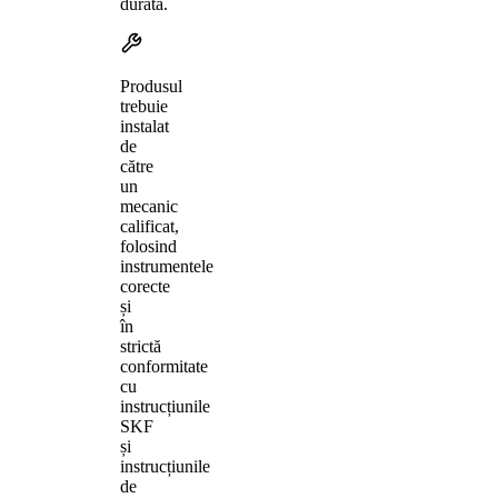
durată.
Produsul
trebuie
instalat
de
către
un
mecanic
calificat,
folosind
instrumentele
corecte
și
în
strictă
conformitate
cu
instrucțiunile
SKF
și
instrucțiunile
de