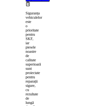
Siguranța
vehiculelor
este
o
prioritate
pentru
SKF,
iar
piesele
noastre
de
calitate
superioară
sunt
proiectate
pentru
reparații
sigure,
cu
rezultate
de
lungă