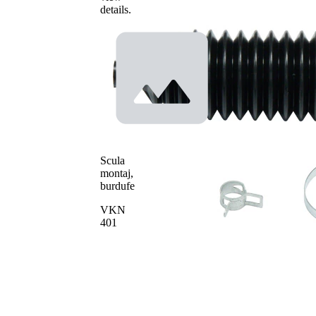
details.
Material
Thermoplast
Diametru
13 mm
interior 1
Diametru
45,4 mm
interior 2
Scula
montaj,
burdufe
VKN
401