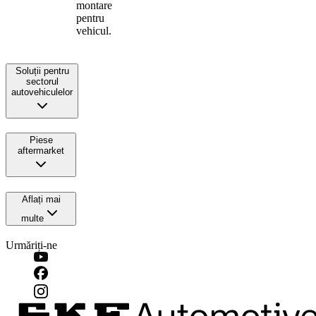
montare
pentru
vehicul.
Soluții pentru
sectorul
autovehiculelor
Piese
aftermarket
Aflați mai
multe
Urmăriți-ne