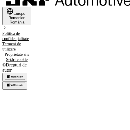
Europe
|
Romanian
România
Politica de
confidențialitate
Termeni de
utilizare
Proprietate site
Setări cookie
©
Drepturi de
autor