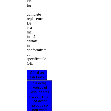
kit
for
a
complete
replacement.
De
cea
mai
înaltă
calitate,
în
conformitate
cu
specificațiile
OE.
Găsiți un
distribuitor
Selectați
vehiculul
dvs. pentru
a confirma
că acest
produs se
potrivește