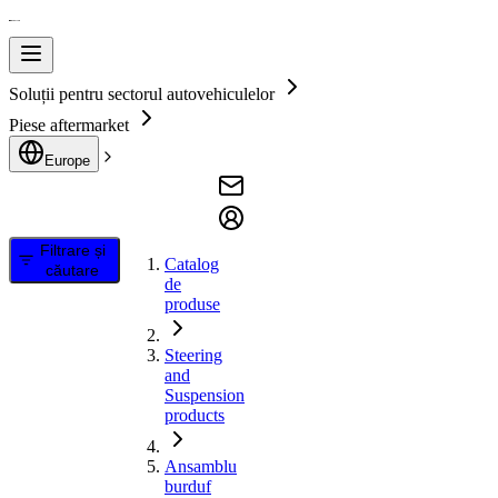
Soluții pentru sectorul autovehiculelor
Piese aftermarket
Europe
Filtrare și
Catalog
căutare
de
produse
Steering
and
Suspension
products
Ansamblu
burduf