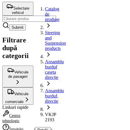
Selectare
Catalog
vehicul
de
produse
Submit
Steering
and
Filtrare
Suspension
după
products
categorii
Ansamblu
burduf
caseta
Vehicule
de pasageri
direcție
Ansamblu
Vehicule
burduf,
directie
comerciale
Linkuri rapide
VKJP
Centru
2193
tehnologic
Întrebări
Ansamblu