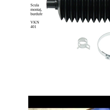
Scula
montaj,
burdufe
VKN
401