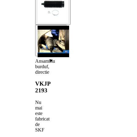
Ansamblu
burduf,
directie
VKJP
2193
Nu
mai
este
fabricat
de
SKF