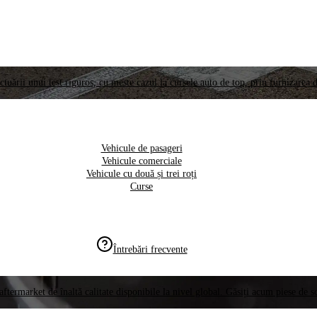
ctuării unui test riguros, cu meste cazul la cursele auto de top, prin furnizarea d
Vehicule de pasageri
Vehicule comerciale
Vehicule cu două și trei roți
Curse
Întrebări frecvente
aftermarket de înaltă calitate disponibile la nivel global. Găsiți acum piese de 