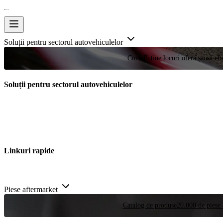
Soluții pentru sectorul autovehiculelor
Curse
Puține locuri oferă șansa efe
Soluții pentru sectorul autovehiculelor
Linkuri rapide
Piese aftermarket
Catalog de produse
20.000 de piese 