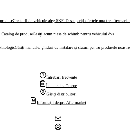
produse
Creatorii de vehicule aleg SKF. Descoperiți ofertele noastre aftermarke
Catalog de produse
Găsiți acum piese de schimb pentru vehiculul dvs.
ehnologic
Găsiți manuale, ghiduri de instalare și sfaturi pentru produsele noastre
Întrebări frecvente
Înainte de a începe
Găsiți distribuitori
Informații despre Aftermarket