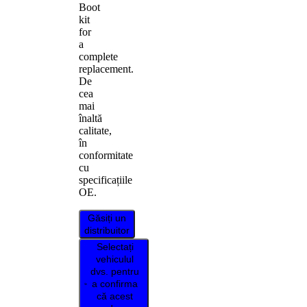
Boot
kit
for
a
complete
replacement.
De
cea
mai
înaltă
calitate,
în
conformitate
cu
specificațiile
OE.
Găsiți un
distribuitor
Selectați
vehiculul
dvs. pentru
a confirma
că acest