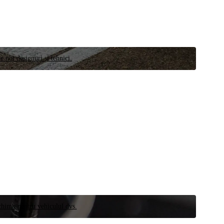
e noi designuri și tehnici.
schimb pentru vehiculul dvs.