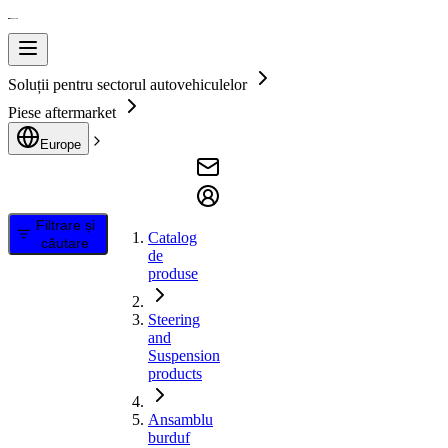
Soluții pentru sectorul autovehiculelor
Piese aftermarket
Europe
Filtrare și
Catalog
căutare
de
produse
Steering
and
Suspension
products
Ansamblu
burduf