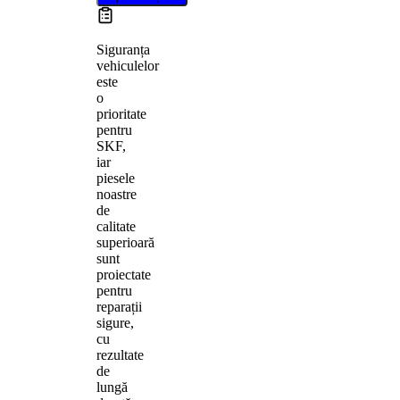
Siguranța
vehiculelor
este
o
prioritate
pentru
SKF,
iar
piesele
noastre
de
calitate
superioară
sunt
proiectate
pentru
reparații
sigure,
cu
rezultate
de
lungă