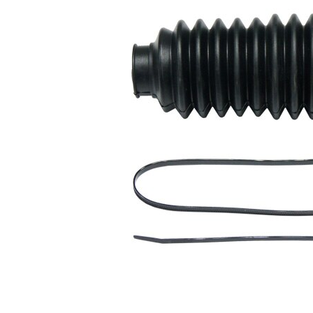
Înaltime
195 mm
Diametru
22 mm
interior 1
Diametru
39 mm
interior 2