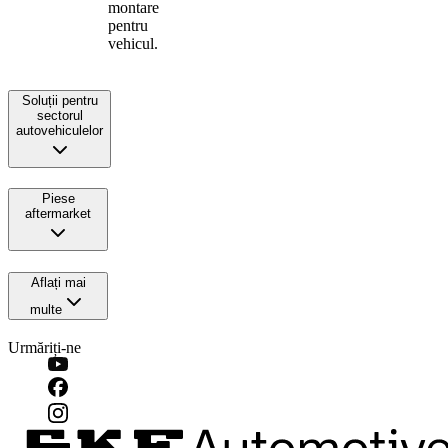
montare
pentru
vehicul.
Soluții pentru
sectorul
autovehiculelor
Piese
aftermarket
Aflați mai
multe
Urmăriți-ne