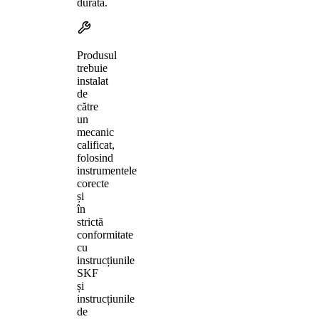
durată.
Produsul
trebuie
instalat
de
către
un
mecanic
calificat,
folosind
instrumentele
corecte
și
în
strictă
conformitate
cu
instrucțiunile
SKF
și
instrucțiunile
de