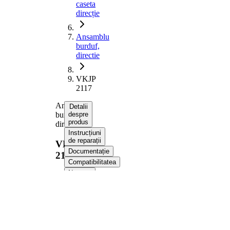
caseta
direcție
Ansamblu
burduf,
directie
VKJP
2117
Ansamblu
Detalii
burduf,
despre
produs
directie
Instrucțiuni
de reparații
VKJP
Documentație
2117
Compatibilitatea
Numere
OE
Informații despre
produs
Proprietate
Valoare