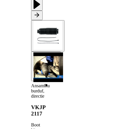
Ansamblu
burduf,
directie
VKJP
2117
Boot