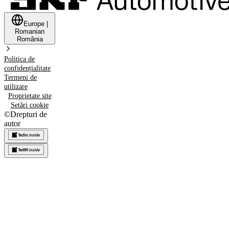
Europe
|
Romanian
România
Politica de
confidențialitate
Termeni de
utilizare
Proprietate site
Setări cookie
©
Drepturi de
autor