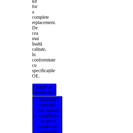
kit
for
a
complete
replacement.
De
cea
mai
înaltă
calitate,
în
conformitate
cu
specificațiile
OE.
Găsiți un
distribuitor
Selectați
vehiculul
dvs. pentru
a confirma
că acest
produs se
potrivește