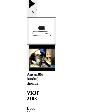
Ansamblu
burduf,
directie
VKJP
2108
Boot