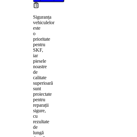
Siguranța
vehiculelor
este
o
prioritate
pentru
SKF,
iar
piesele
noastre
de
calitate
superioară
sunt
proiectate
pentru
reparații
sigure,
cu
rezultate
de
lungă