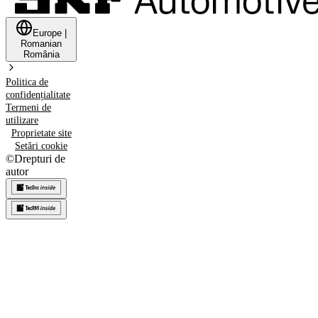
Europe
|
Romanian
România
Politica de
confidențialitate
Termeni de
utilizare
Proprietate site
Setări cookie
©
Drepturi de
autor