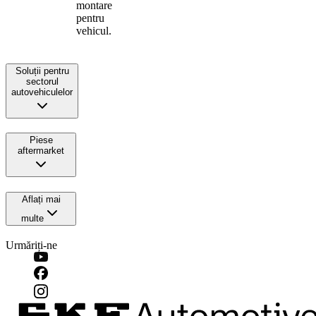
montare
pentru
vehicul.
Soluții pentru
sectorul
autovehiculelor
Piese
aftermarket
Aflați mai
multe
Urmăriți-ne