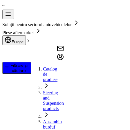
Soluții pentru sectorul autovehiculelor
Piese aftermarket
Europe
Filtrare și
Catalog
căutare
de
produse
Steering
and
Suspension
products
Ansamblu
burduf