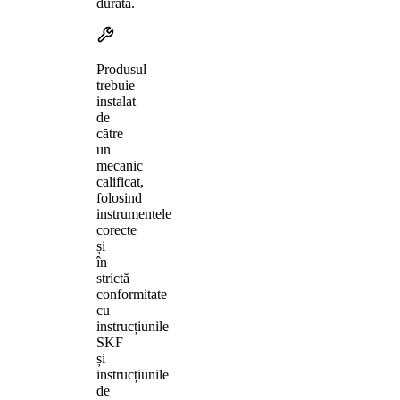
durată.
Produsul
trebuie
instalat
de
către
un
mecanic
calificat,
folosind
instrumentele
corecte
și
în
strictă
conformitate
cu
instrucțiunile
SKF
și
instrucțiunile
de