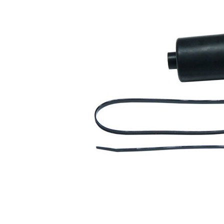
Înaltime
66 mm
Diametru
11 mm
interior 1
Diametru
39 mm
interior 2