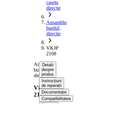
caseta
direcție
Ansamblu
burduf,
directie
VKJP
2108
Ansamblu
Detalii
burduf,
despre
produs
directie
Instrucțiuni
de reparații
VKJP
Documentație
2108
Compatibilitatea
Numere
OE
Informații despre
produs
Proprietate
Valoare