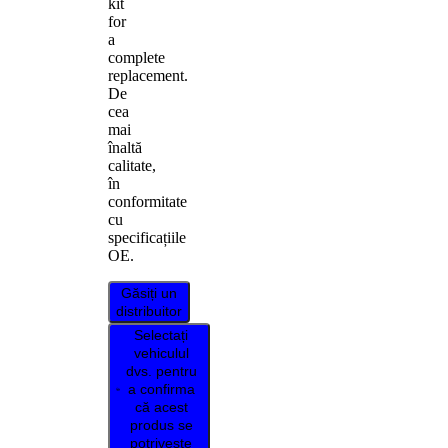
kit
for
a
complete
replacement.
De
cea
mai
înaltă
calitate,
în
conformitate
cu
specificațiile
OE.
Găsiți un
distribuitor
Selectați
vehiculul
dvs. pentru
a confirma
că acest
produs se
potrivește