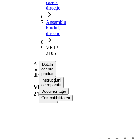
caseta
direcție
Ansamblu
burduf,
directie
VKJP
2105
Ansamblu
Detalii
burduf,
despre
produs
directie
Instrucțiuni
de reparații
VKJP
Documentație
2105
Compatibilitatea
Numere
OE
Informații despre
produs
Proprietate
Valoare