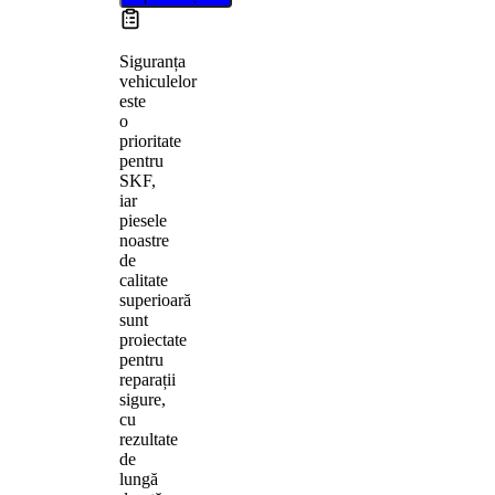
Siguranța
vehiculelor
este
o
prioritate
pentru
SKF,
iar
piesele
noastre
de
calitate
superioară
sunt
proiectate
pentru
reparații
sigure,
cu
rezultate
de
lungă