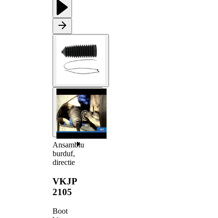
Ansamblu
burduf,
directie
VKJP
2105
Boot