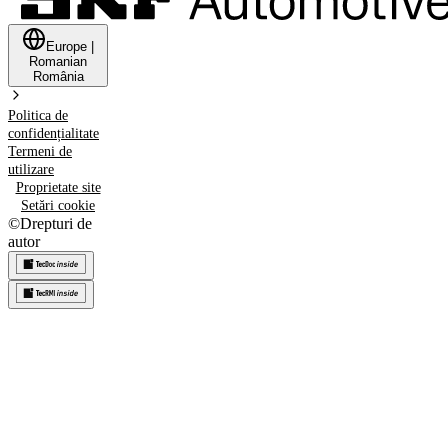
Europe
|
Romanian
România
Politica de
confidențialitate
Termeni de
utilizare
Proprietate site
Setări cookie
©
Drepturi de
autor