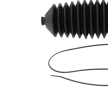
Înaltime
170 mm
Diametru
12 mm
interior 1
Diametru
54 mm
interior 2