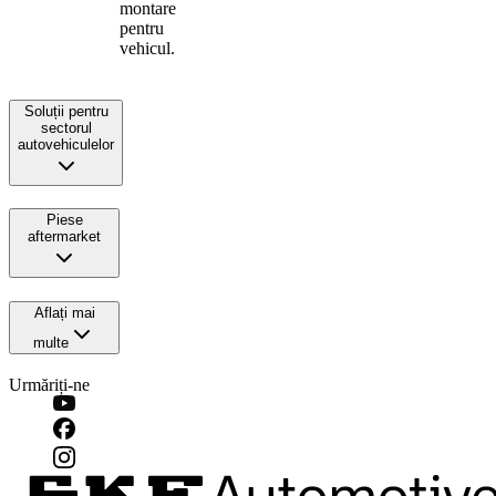
montare
pentru
vehicul.
Soluții pentru
sectorul
autovehiculelor
Piese
aftermarket
Aflați mai
multe
Urmăriți-ne