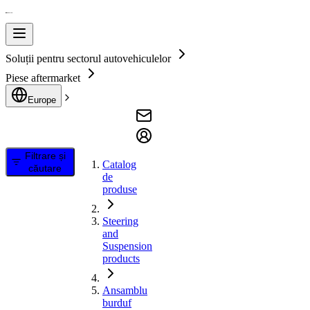
Soluții pentru sectorul autovehiculelor
Piese aftermarket
Europe
Filtrare și
Catalog
căutare
de
produse
Steering
and
Suspension
products
Ansamblu
burduf