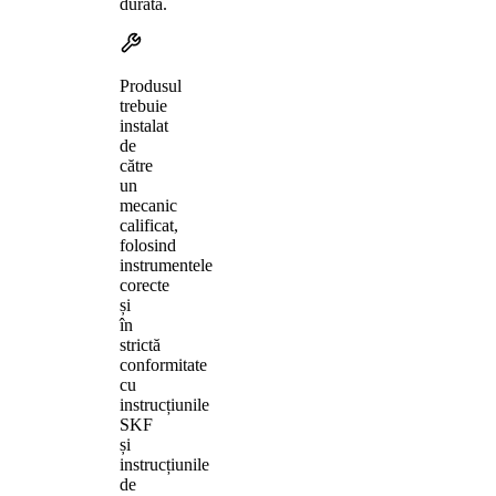
durată.
Produsul
trebuie
instalat
de
către
un
mecanic
calificat,
folosind
instrumentele
corecte
și
în
strictă
conformitate
cu
instrucțiunile
SKF
și
instrucțiunile
de