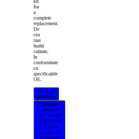
kit
for
a
complete
replacement.
De
cea
mai
înaltă
calitate,
în
conformitate
cu
specificațiile
OE.
Găsiți un
distribuitor
Selectați
vehiculul
dvs. pentru
a confirma
că acest
produs se
potrivește