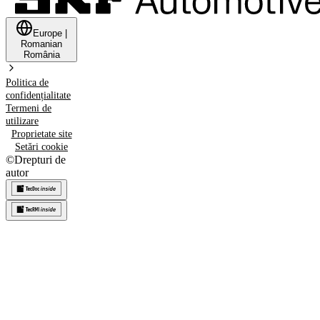
Europe
|
Romanian
România
Politica de
confidențialitate
Termeni de
utilizare
Proprietate site
Setări cookie
©
Drepturi de
autor