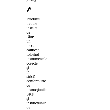
durată.
Produsul
trebuie
instalat
de
către
un
mecanic
calificat,
folosind
instrumentele
corecte
și
în
strictă
conformitate
cu
instrucțiunile
SKF
și
instrucțiunile
de