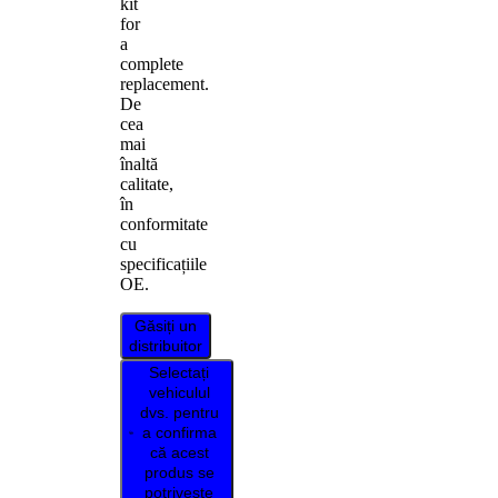
kit
for
a
complete
replacement.
De
cea
mai
înaltă
calitate,
în
conformitate
cu
specificațiile
OE.
Găsiți un
distribuitor
Selectați
vehiculul
dvs. pentru
a confirma
că acest
produs se
potrivește