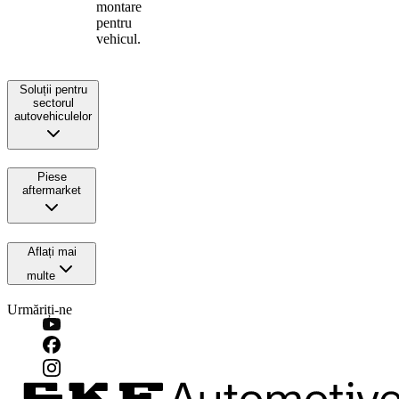
montare
pentru
vehicul.
Soluții pentru
sectorul
autovehiculelor
Piese
aftermarket
Aflați mai
multe
Urmăriți-ne