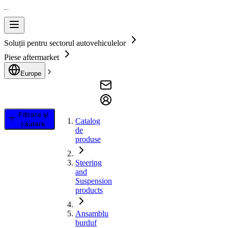
Soluții pentru sectorul autovehiculelor
Piese aftermarket
Europe
Filtrare și
Catalog
căutare
de
produse
Steering
and
Suspension
products
Ansamblu
burduf