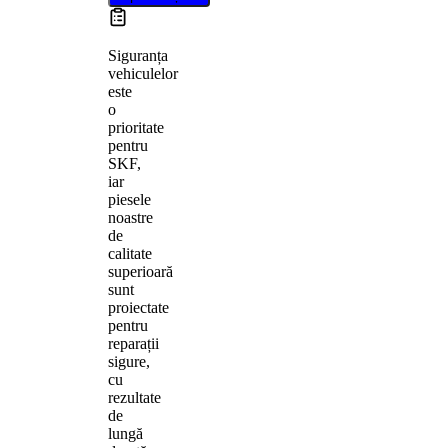
Siguranța
vehiculelor
este
o
prioritate
pentru
SKF,
iar
piesele
noastre
de
calitate
superioară
sunt
proiectate
pentru
reparații
sigure,
cu
rezultate
de
lungă