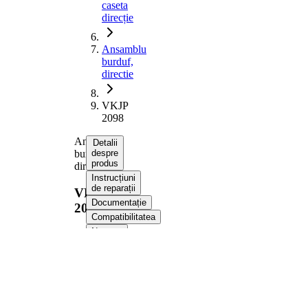
caseta
direcție
Ansamblu
burduf,
directie
VKJP
2098
Ansamblu
Detalii
burduf,
despre
produs
directie
Instrucțiuni
de reparații
VKJP
Documentație
2098
Compatibilitatea
Numere
OE
Informații despre
produs
Proprietate
Valoare