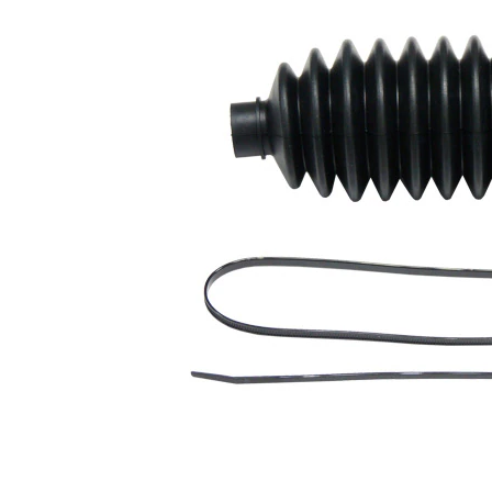
Înaltime
195 mm
Diametru
12 mm
interior 1
Diametru
63 mm
interior 2