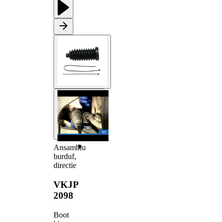
Ansamblu
burduf,
directie
VKJP
2098
Boot