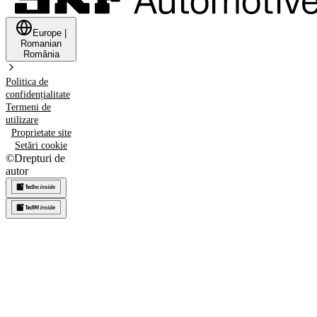
Europe
|
Romanian
România
Politica de
confidențialitate
Termeni de
utilizare
Proprietate site
Setări cookie
©
Drepturi de
autor