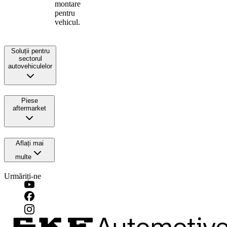
montare
pentru
vehicul.
Soluții pentru
sectorul
autovehiculelor
Piese
aftermarket
Aflați mai
multe
Urmăriți-ne