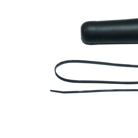
Înaltime
129 mm
Diametru
31 mm
interior 1
Diametru
34 mm
interior 2