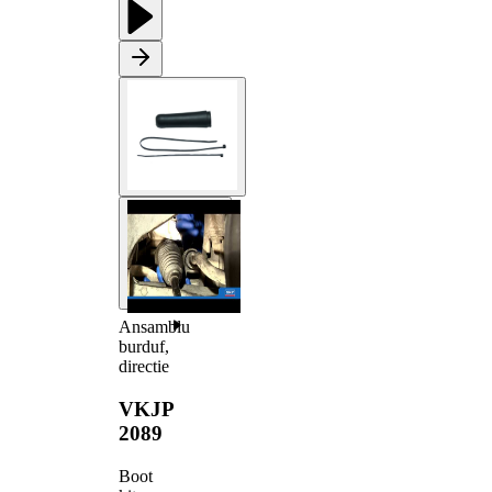
Ansamblu
burduf,
directie
VKJP
2089
Boot