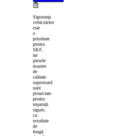
Siguranța
vehiculelor
este
o
prioritate
pentru
SKF,
iar
piesele
noastre
de
calitate
superioară
sunt
proiectate
pentru
reparații
sigure,
cu
rezultate
de
lungă