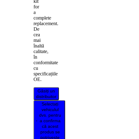
kit
for
a
complete
replacement.
De
cea
mai
înaltă
calitate,
în
conformitate
cu
specificațiile
OE.
Găsiți un
distribuitor
Selectați
vehiculul
dvs. pentru
a confirma
că acest
produs se
potrivește