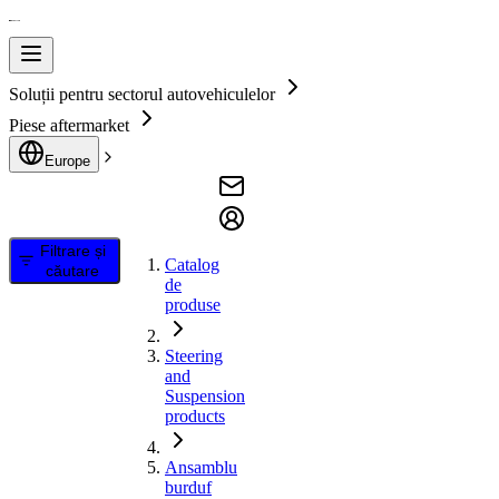
Soluții pentru sectorul autovehiculelor
Piese aftermarket
Europe
Filtrare și
Catalog
căutare
de
produse
Steering
and
Suspension
products
Ansamblu
burduf