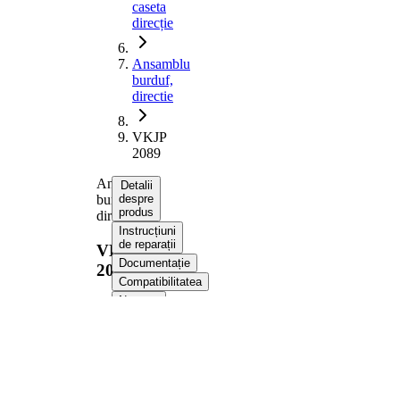
caseta
direcție
Ansamblu
burduf,
directie
VKJP
2089
Ansamblu
Detalii
burduf,
despre
produs
directie
Instrucțiuni
de reparații
VKJP
Documentație
2089
Compatibilitatea
Numere
OE
Informații despre
produs
Proprietate
Valoare