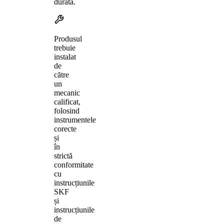
durată.
Produsul
trebuie
instalat
de
către
un
mecanic
calificat,
folosind
instrumentele
corecte
și
în
strictă
conformitate
cu
instrucțiunile
SKF
și
instrucțiunile
de