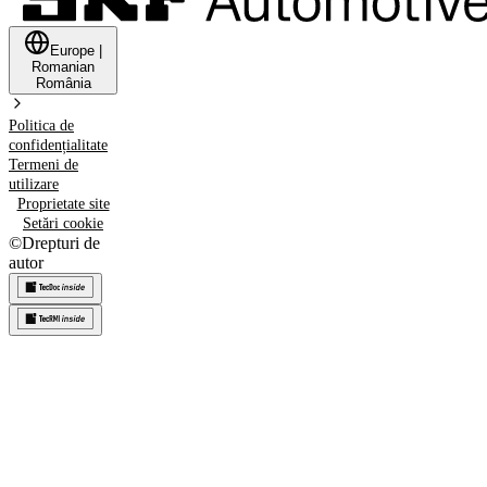
Europe
|
Romanian
România
Politica de
confidențialitate
Termeni de
utilizare
Proprietate site
Setări cookie
©
Drepturi de
autor