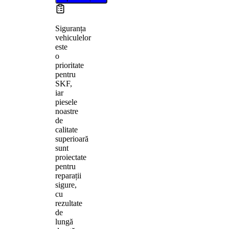
Siguranța
vehiculelor
este
o
prioritate
pentru
SKF,
iar
piesele
noastre
de
calitate
superioară
sunt
proiectate
pentru
reparații
sigure,
cu
rezultate
de
lungă