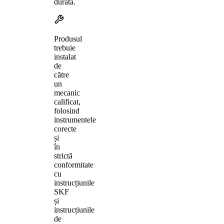
durată.
Produsul
trebuie
instalat
de
către
un
mecanic
calificat,
folosind
instrumentele
corecte
și
în
strictă
conformitate
cu
instrucțiunile
SKF
și
instrucțiunile
de