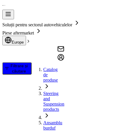
Soluții pentru sectorul autovehiculelor
Piese aftermarket
Europe
Filtrare și
Catalog
căutare
de
produse
Steering
and
Suspension
products
Ansamblu
burduf