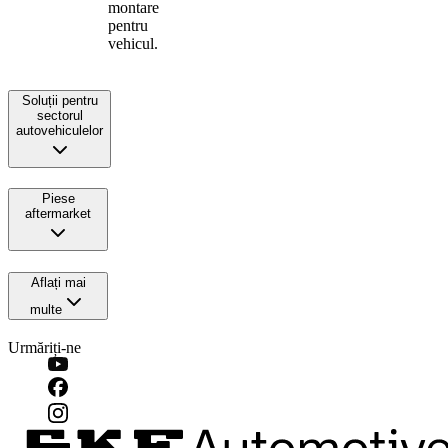
montare
pentru
vehicul.
Soluții pentru
sectorul
autovehiculelor
Piese
aftermarket
Aflați mai
multe
Urmăriți-ne