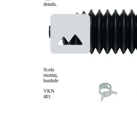
Diametru
details.
13 mm
interior 1
Diametru
44 mm
interior 2
Scula
montaj,
burdufe
VKN
401