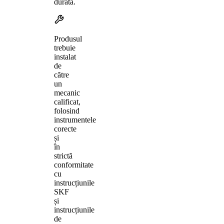
durată.
Produsul
trebuie
instalat
de
către
un
mecanic
calificat,
folosind
instrumentele
corecte
și
în
strictă
conformitate
cu
instrucțiunile
SKF
și
instrucțiunile
de