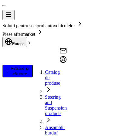
Soluții pentru sectorul autovehiculelor
Piese aftermarket
Europe
Filtrare și
Catalog
căutare
de
produse
Steering
and
Suspension
products
Ansamblu
burduf