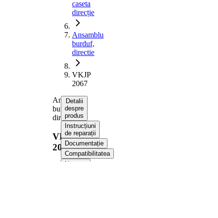
caseta
direcție
Ansamblu
burduf,
directie
VKJP
2067
Ansamblu
Detalii
burduf,
despre
produs
directie
Instrucțiuni
de reparații
VKJP
Documentație
2067
Compatibilitatea
Numere
OE
Informații despre
produs
Proprietate
Valoare