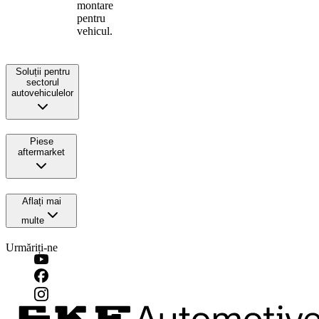
montare
pentru
vehicul.
Soluții pentru
sectorul
autovehiculelor
Piese
aftermarket
Aflați mai
multe
Urmăriți-ne