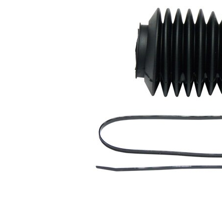
Înaltime
132 mm
Diametru
38 mm
interior 1
Diametru
52 mm
interior 2