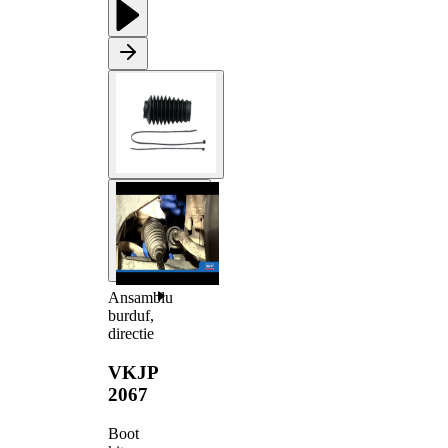
Ansamblu
burduf,
directie
VKJP
2067
Boot