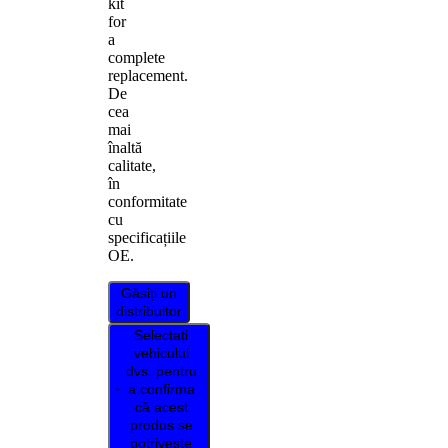
kit
for
a
complete
replacement.
De
cea
mai
înaltă
calitate,
în
conformitate
cu
specificațiile
OE.
Găsiți un
distribuitor
Selectați
vehiculul
dvs. pentru
a confirma
că acest
produs se
potrivește