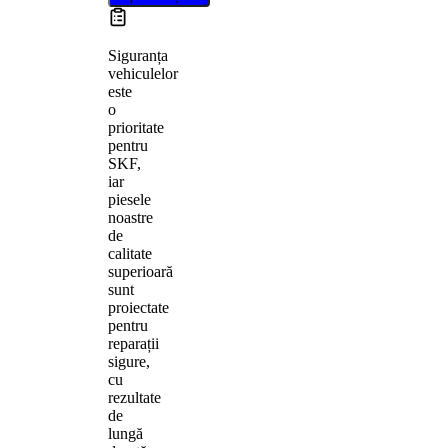
Siguranța
vehiculelor
este
o
prioritate
pentru
SKF,
iar
piesele
noastre
de
calitate
superioară
sunt
proiectate
pentru
reparații
sigure,
cu
rezultate
de
lungă