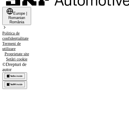
Europe
|
Romanian
România
Politica de
confidențialitate
Termeni de
utilizare
Proprietate site
Setări cookie
©
Drepturi de
autor