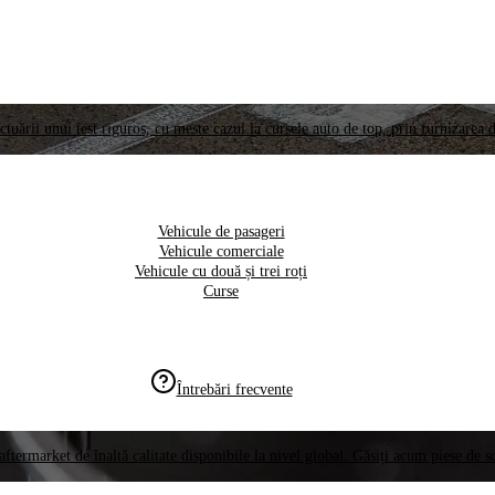
ctuării unui test riguros, cu meste cazul la cursele auto de top, prin furnizarea d
Vehicule de pasageri
Vehicule comerciale
Vehicule cu două și trei roți
Curse
Întrebări frecvente
aftermarket de înaltă calitate disponibile la nivel global. Găsiți acum piese de 