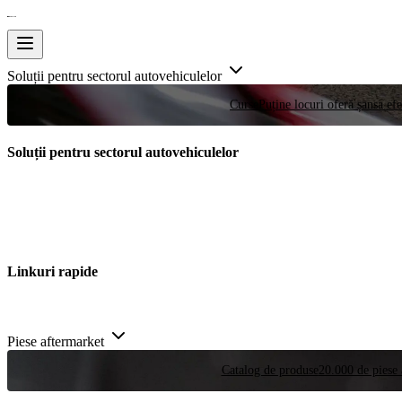
Soluții pentru sectorul autovehiculelor
Curse
Puține locuri oferă șansa efe
Soluții pentru sectorul autovehiculelor
Linkuri rapide
Piese aftermarket
Catalog de produse
20.000 de piese 