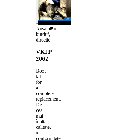
Ansamblu
burduf,
directie
VKJP
2062
Boot
kit
for
a
complete
replacement.
De
cea
mai
înaltă
calitate,
în
conformitate