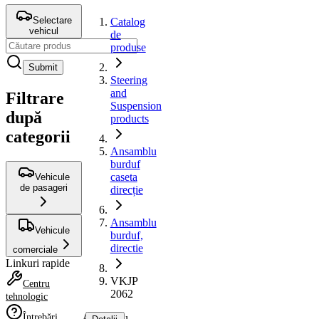
Selectare
Catalog
vehicul
de
produse
Submit
Steering
and
Filtrare
Suspension
după
products
categorii
Ansamblu
burduf
caseta
Vehicule
de pasageri
direcție
Ansamblu
Vehicule
burduf,
directie
comerciale
Linkuri rapide
VKJP
Centru
2062
tehnologic
Întrebări
Ansamblu