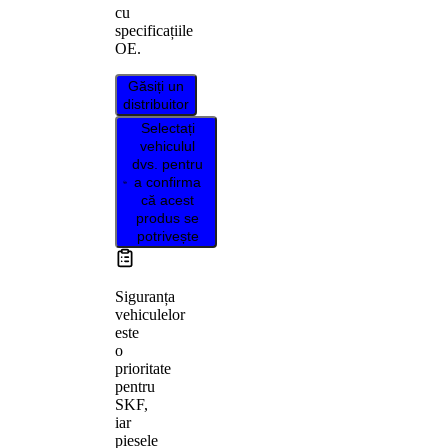
cu
specificațiile
OE.
Găsiți un
distribuitor
Selectați
vehiculul
dvs. pentru
a confirma
că acest
produs se
potrivește
Siguranța
vehiculelor
este
o
prioritate
pentru
SKF,
iar
piesele