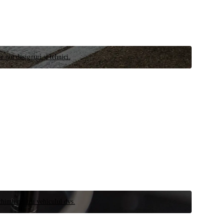
e noi designuri și tehnici.
schimb pentru vehiculul dvs.