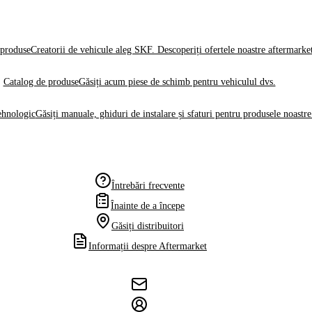
produse
Creatorii de vehicule aleg SKF. Descoperiți ofertele noastre aftermarke
Catalog de produse
Găsiți acum piese de schimb pentru vehiculul dvs.
ehnologic
Găsiți manuale, ghiduri de instalare și sfaturi pentru produsele noastre
Întrebări frecvente
Înainte de a începe
Găsiți distribuitori
Informații despre Aftermarket