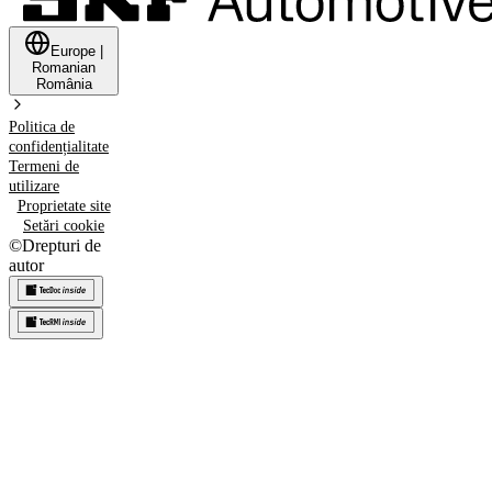
Europe
|
Romanian
România
Politica de
confidențialitate
Termeni de
utilizare
Proprietate site
Setări cookie
©
Drepturi de
autor