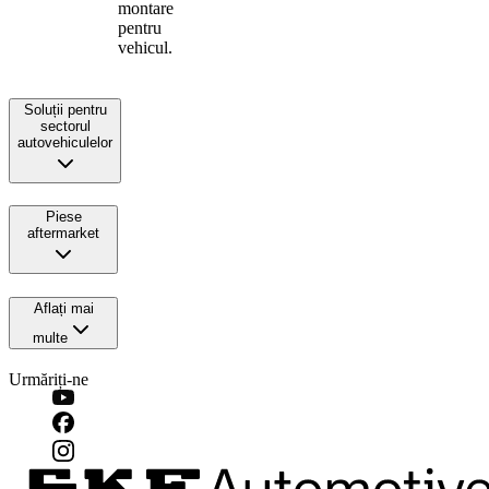
montare
pentru
vehicul.
Soluții pentru
sectorul
autovehiculelor
Piese
aftermarket
Aflați mai
multe
Urmăriți-ne