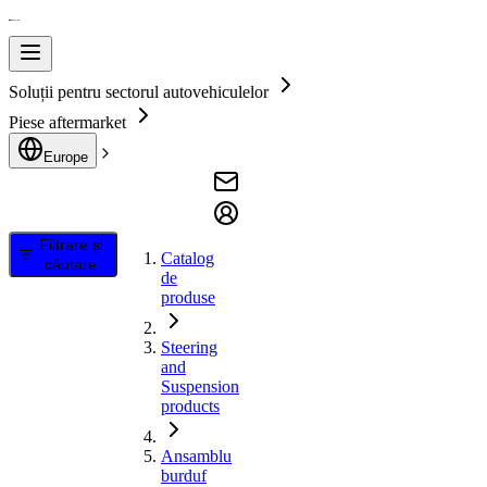
Soluții pentru sectorul autovehiculelor
Piese aftermarket
Europe
Filtrare și
Catalog
căutare
de
produse
Steering
and
Suspension
products
Ansamblu
burduf