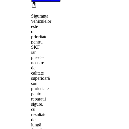
Siguranța
vehiculelor
este
o
prioritate
pentru
SKF,
iar
piesele
noastre
de
calitate
superioară
sunt
proiectate
pentru
reparații
sigure,
cu
rezultate
de
lungă