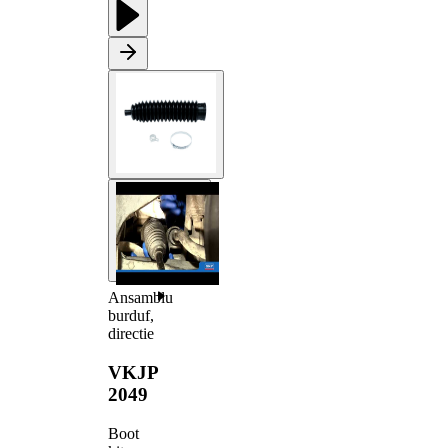
Ansamblu
burduf,
directie
VKJP
2049
Boot