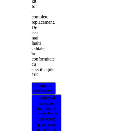
kit
for
a
complete
replacement.
De
cea
mai
înaltă
calitate,
în
conformitate
cu
specificațiile
OE.
Găsiți un
distribuitor
Selectați
vehiculul
dvs. pentru
a confirma
că acest
produs se
potrivește