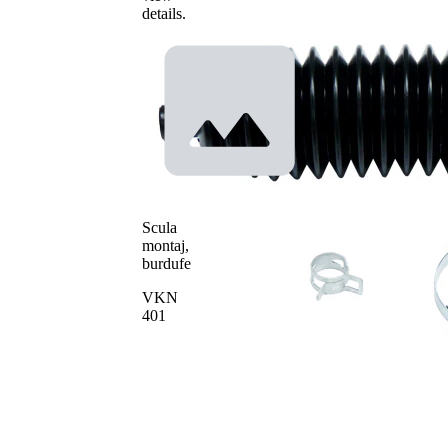
Diametru
details.
13 mm
interior 1
Diametru
46 mm
interior 2
Scula
montaj,
burdufe
VKN
401