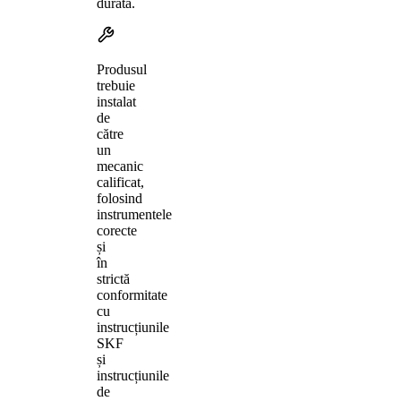
durată.
Produsul
trebuie
instalat
de
către
un
mecanic
calificat,
folosind
instrumentele
corecte
și
în
strictă
conformitate
cu
instrucțiunile
SKF
și
instrucțiunile
de