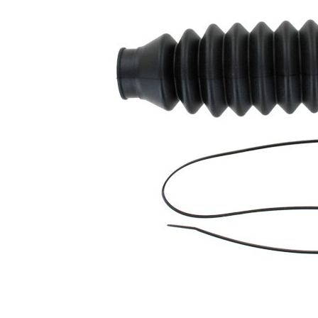
Înaltime
208 mm
Diametru
11 mm
interior 1
Diametru
42 mm
interior 2