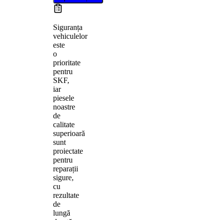
Siguranța
vehiculelor
este
o
prioritate
pentru
SKF,
iar
piesele
noastre
de
calitate
superioară
sunt
proiectate
pentru
reparații
sigure,
cu
rezultate
de
lungă