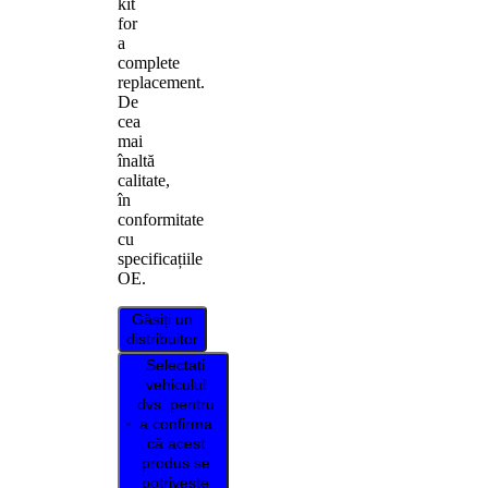
kit
for
a
complete
replacement.
De
cea
mai
înaltă
calitate,
în
conformitate
cu
specificațiile
OE.
Găsiți un
distribuitor
Selectați
vehiculul
dvs. pentru
a confirma
că acest
produs se
potrivește