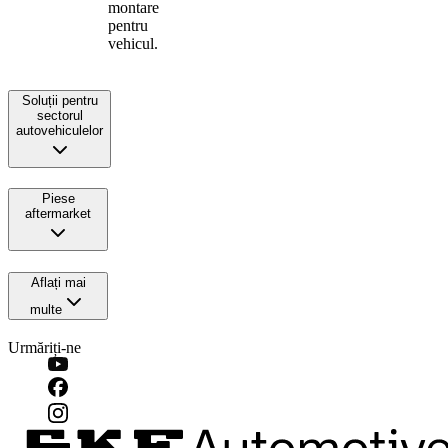
montare
pentru
vehicul.
Soluții pentru
sectorul
autovehiculelor
Piese
aftermarket
Aflați mai
multe
Urmăriți-ne