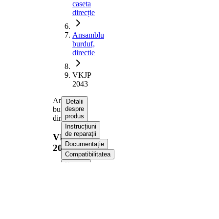
caseta
direcție
Ansamblu
burduf,
directie
VKJP
2043
Ansamblu
Detalii
burduf,
despre
produs
directie
Instrucțiuni
de reparații
VKJP
Documentație
2043
Compatibilitatea
Numere
OE
Informații despre
produs
Proprietate
Valoare