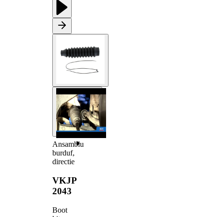
Ansamblu
burduf,
directie
VKJP
2043
Boot