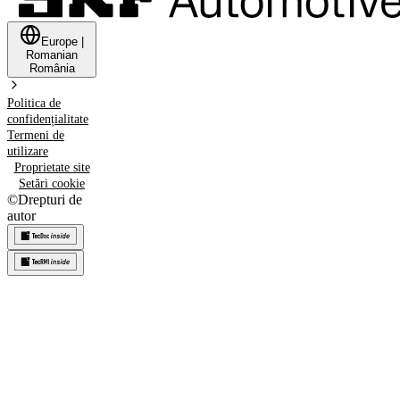
Europe
|
Romanian
România
Politica de
confidențialitate
Termeni de
utilizare
Proprietate site
Setări cookie
©
Drepturi de
autor