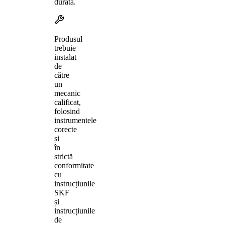
durată.
Produsul
trebuie
instalat
de
către
un
mecanic
calificat,
folosind
instrumentele
corecte
și
în
strictă
conformitate
cu
instrucțiunile
SKF
și
instrucțiunile
de