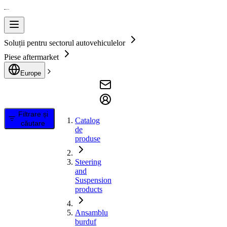
Soluții pentru sectorul autovehiculelor
Piese aftermarket
Europe
Filtrare și
Catalog
căutare
de
produse
Steering
and
Suspension
products
Ansamblu
burduf