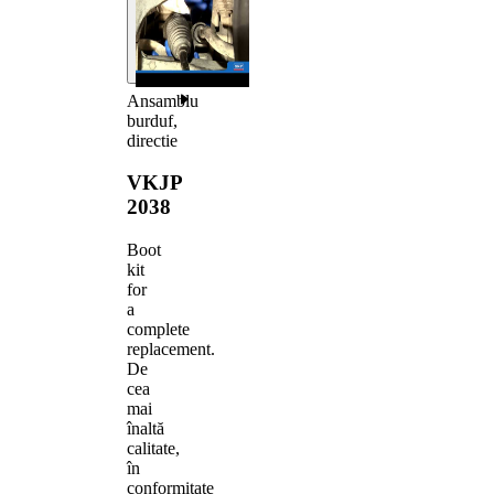
Ansamblu
burduf,
directie
VKJP
2038
Boot
kit
for
a
complete
replacement.
De
cea
mai
înaltă
calitate,
în
conformitate