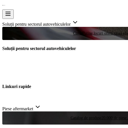
Soluții pentru sectorul autovehiculelor
Curse
Puține locuri oferă șansa efe
Soluții pentru sectorul autovehiculelor
Linkuri rapide
Piese aftermarket
Catalog de produse
20.000 de piese 