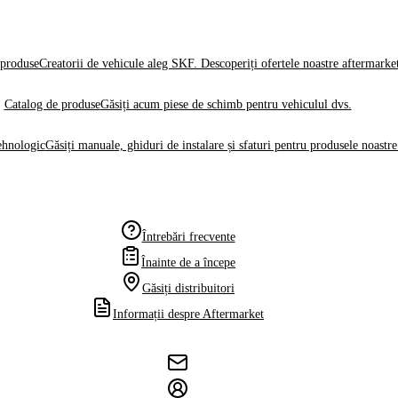
produse
Creatorii de vehicule aleg SKF. Descoperiți ofertele noastre aftermarke
Catalog de produse
Găsiți acum piese de schimb pentru vehiculul dvs.
ehnologic
Găsiți manuale, ghiduri de instalare și sfaturi pentru produsele noastre
Întrebări frecvente
Înainte de a începe
Găsiți distribuitori
Informații despre Aftermarket