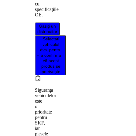
cu
specificațiile
OE.
Găsiți un
distribuitor
Selectați
vehiculul
dvs. pentru
a confirma
că acest
produs se
potrivește
Siguranța
vehiculelor
este
o
prioritate
pentru
SKF,
iar
piesele