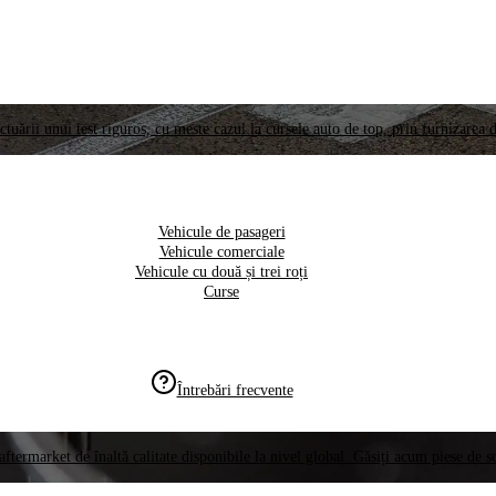
ctuării unui test riguros, cu meste cazul la cursele auto de top, prin furnizarea d
Vehicule de pasageri
Vehicule comerciale
Vehicule cu două și trei roți
Curse
Întrebări frecvente
aftermarket de înaltă calitate disponibile la nivel global. Găsiți acum piese de 