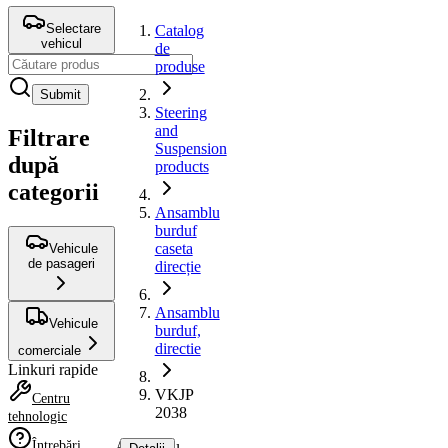
Selectare
Catalog
vehicul
de
produse
Submit
Steering
and
Filtrare
Suspension
după
products
categorii
Ansamblu
burduf
caseta
Vehicule
de pasageri
direcție
Ansamblu
Vehicule
burduf,
directie
comerciale
Linkuri rapide
VKJP
Centru
2038
tehnologic
Întrebări
Ansamblu