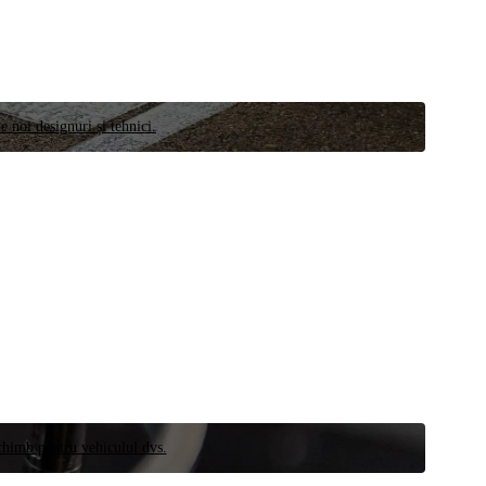
e noi designuri și tehnici.
schimb pentru vehiculul dvs.