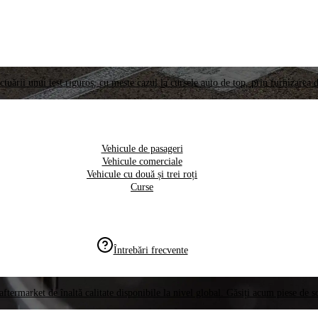
ctuării unui test riguros, cu meste cazul la cursele auto de top, prin furnizarea d
Vehicule de pasageri
Vehicule comerciale
Vehicule cu două și trei roți
Curse
Întrebări frecvente
aftermarket de înaltă calitate disponibile la nivel global. Găsiți acum piese de 