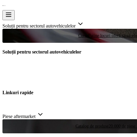
Soluții pentru sectorul autovehiculelor
Curse
Puține locuri oferă șansa efe
Soluții pentru sectorul autovehiculelor
Linkuri rapide
Piese aftermarket
Catalog de produse
20.000 de piese 