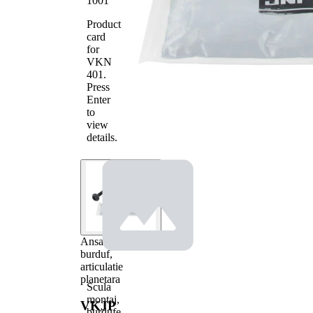
1001
Product
card
for
VKN
401
.
Press
Enter
to
view
details.
Ansamblu
burduf,
articulatie
planetara
Scula
montaj,
VKJP
burdufe