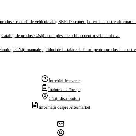
produse
Creatorii de vehicule aleg SKF. Descoperiți ofertele noastre aftermarke
Catalog de produse
Găsiți acum piese de schimb pentru vehiculul dvs.
ehnologic
Găsiți manuale, ghiduri de instalare și sfaturi pentru produsele noastre
Întrebări frecvente
Înainte de a începe
Găsiți distribuitori
Informații despre Aftermarket