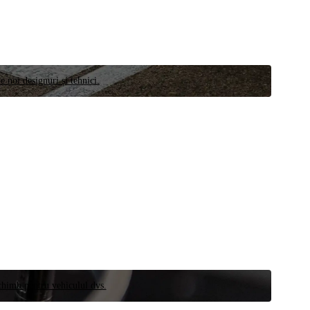
e noi designuri și tehnici.
schimb pentru vehiculul dvs.