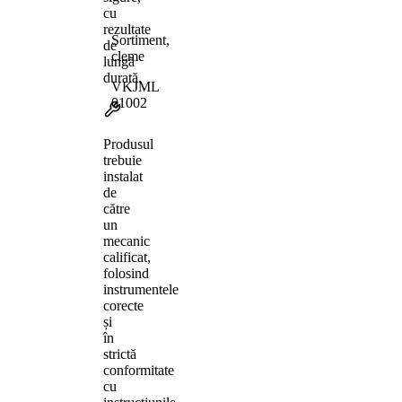
cu
rezultate
Sortiment,
de
cleme
lungă
durată.
VKJML
01002
Produsul
trebuie
instalat
de
către
un
mecanic
calificat,
folosind
instrumentele
corecte
și
în
strictă
conformitate
cu