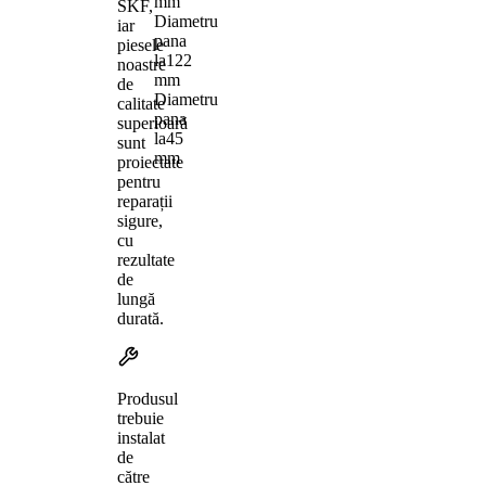
mm
SKF,
Diametru
iar
pana
piesele
la
122
noastre
mm
de
Diametru
calitate
pana
superioară
la
45
sunt
mm
proiectate
pentru
reparații
sigure,
cu
rezultate
de
lungă
durată.
Produsul
trebuie
instalat
de
către