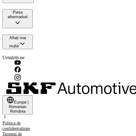
Piese
aftermarket
Aflați mai
multe
Urmăriți-ne
Europe
|
Romanian
România
Politica de
confidențialitate
Termeni de