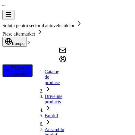
Soluții pentru sectorul autovehiculelor
Piese aftermarket
Europe
Filtrare și
Catalog
căutare
de
produse
Driveline
products
Burduf
Ansamblu
burduf,