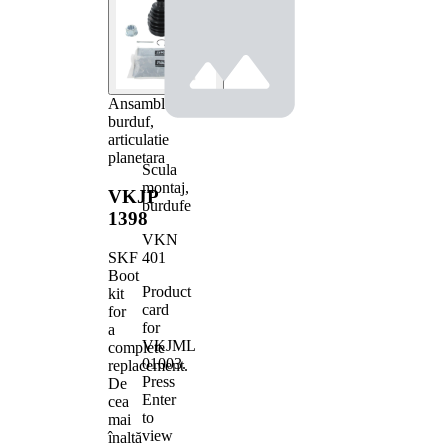
Ansamblu
burduf,
articulatie
planetara
Scula
montaj,
VKJP
burdufe
1398
VKN
401
SKF
Boot
Product
kit
card
for
for
a
VKJML
complete
01003
.
replacement.
Press
De
Enter
cea
to
mai
view
înaltă