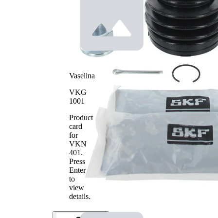
Diametru
83,8 mm
interior 2
Vaselina
VKG
1001
Product
card
for
VKN
401
.
Press
Enter
to
view
details.