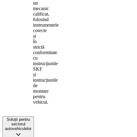
un
mecanic
calificat,
folosind
instrumentele
corecte
și
în
strictă
conformitate
cu
instrucțiunile
SKF
și
instrucțiunile
de
montare
pentru
vehicul.
Soluții pentru
sectorul
autovehiculelor