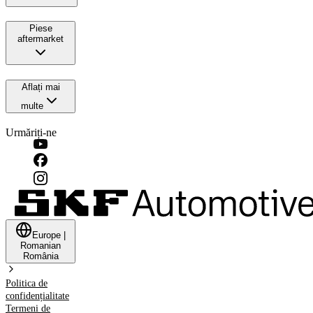
Piese
aftermarket
Aflați mai
multe
Urmăriți-ne
Europe
|
Romanian
România
Politica de
confidențialitate
Termeni de