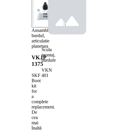
Ansamblu
burduf,
articulatie
planetara
Scula
montaj,
VKJP
burdufe
1375
VKN
401
SKF
Boot
kit
for
a
complete
replacement.
De
cea
mai
înaltă