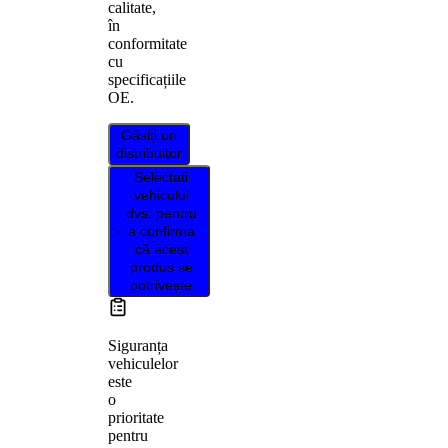
calitate,
în
conformitate
cu
specificațiile
OE.
Găsiți un
distribuitor
Selectați
vehiculul
dvs. pentru
a confirma
că acest
produs se
potrivește
Siguranța
vehiculelor
este
o
prioritate
pentru