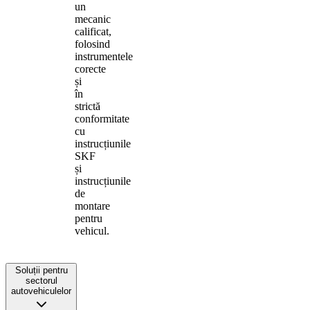
un
mecanic
calificat,
folosind
instrumentele
corecte
și
în
strictă
conformitate
cu
instrucțiunile
SKF
și
instrucțiunile
de
montare
pentru
vehicul.
Soluții pentru
sectorul
autovehiculelor