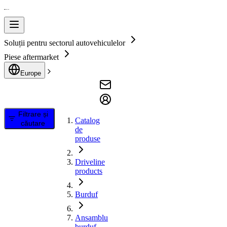
Soluții pentru sectorul autovehiculelor
Piese aftermarket
Europe
Filtrare și
Catalog
căutare
de
produse
Driveline
products
Burduf
Ansamblu
burduf,