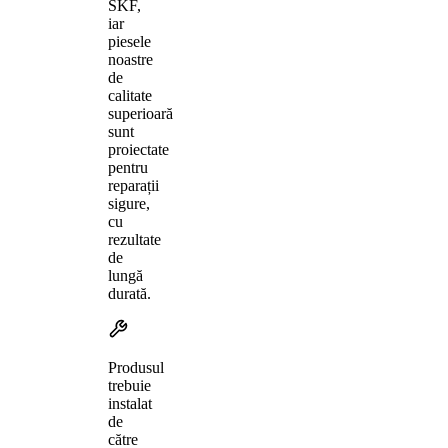
SKF,
iar
piesele
noastre
de
calitate
superioară
sunt
proiectate
pentru
reparații
sigure,
cu
rezultate
de
lungă
durată.
Produsul
trebuie
instalat
de
către