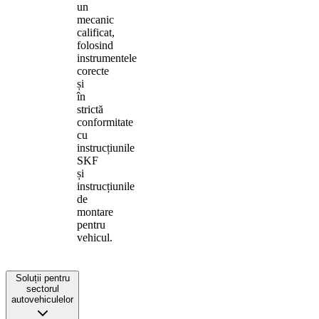
un
mecanic
calificat,
folosind
instrumentele
corecte
și
în
strictă
conformitate
cu
instrucțiunile
SKF
și
instrucțiunile
de
montare
pentru
vehicul.
Soluții pentru
sectorul
autovehiculelor