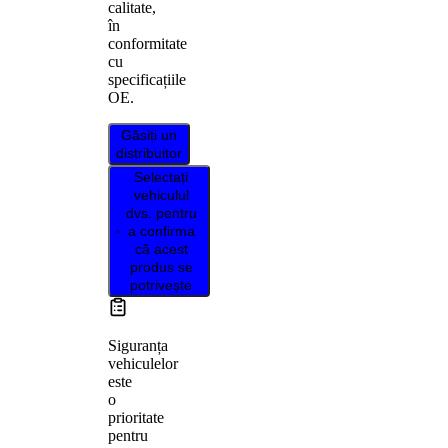
calitate,
în
conformitate
cu
specificațiile
OE.
Găsiți un
distribuitor
Selectați
vehiculul
dvs. pentru
a confirma
că acest
produs se
potrivește
Siguranța
vehiculelor
este
o
prioritate
pentru