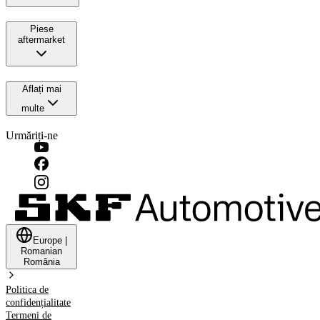
Piese
aftermarket
Aflați mai
multe
Urmăriți-ne
Europe
|
Romanian
România
Politica de
confidențialitate
Termeni de