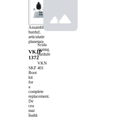
Ansamblu
burduf,
articulatie
planetara
Scula
montaj,
VKJP
burdufe
1372
VKN
401
SKF
Boot
kit
for
a
complete
replacement.
De
cea
mai
înaltă