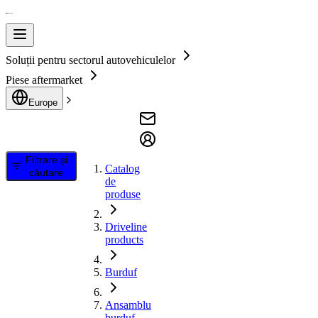
Soluții pentru sectorul autovehiculelor
Piese aftermarket
Europe
Filtrare și
Catalog
căutare
de
produse
Driveline
products
Burduf
Ansamblu
burduf,