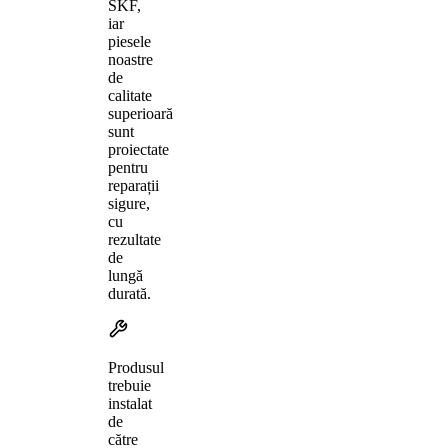
SKF,
iar
piesele
noastre
de
calitate
superioară
sunt
proiectate
pentru
reparații
sigure,
cu
rezultate
de
lungă
durată.
Produsul
trebuie
instalat
de
către