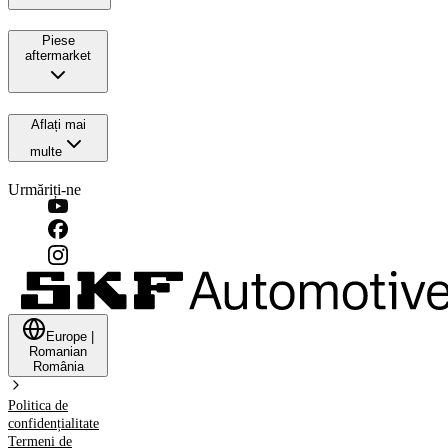
Piese
aftermarket
Aflați mai
multe
Urmăriți-ne
Europe
|
Romanian
România
Politica de
confidențialitate
Termeni de