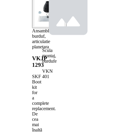
Ansamblu
burduf,
articulatie
planetara
Scula
montaj,
VKJP
burdufe
1293
VKN
401
SKF
Boot
kit
for
a
complete
replacement.
De
cea
mai
înaltă