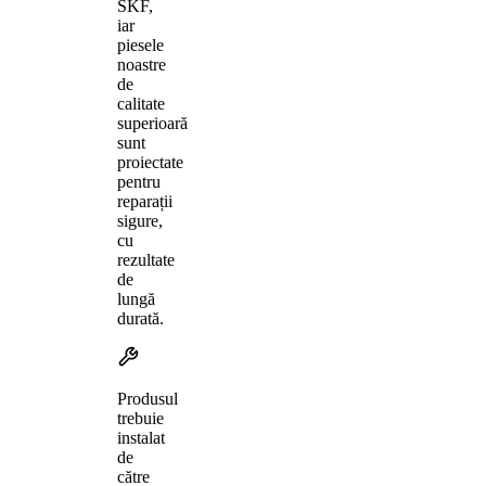
SKF,
iar
piesele
noastre
de
calitate
superioară
sunt
proiectate
pentru
reparații
sigure,
cu
rezultate
de
lungă
durată.
Produsul
trebuie
instalat
de
către