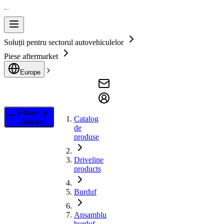
Soluții pentru sectorul autovehiculelor
Piese aftermarket
Europe
Filtrare și
Catalog
căutare
de
produse
Driveline
products
Burduf
Ansamblu
burduf,