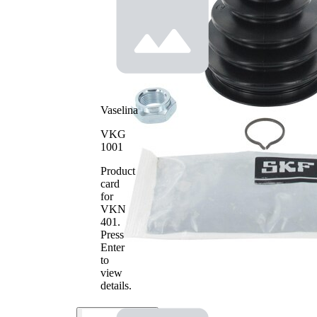
Diametru
85 mm
interior 2
Vaselina
VKG
1001
Product
card
for
VKN
401
.
Press
Enter
to
view
details.