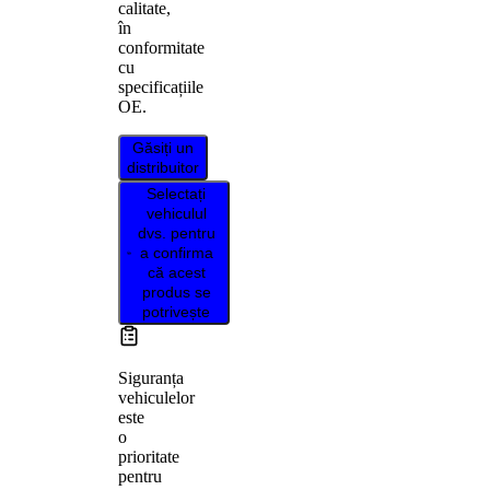
calitate,
în
conformitate
cu
specificațiile
OE.
Găsiți un
distribuitor
Selectați
vehiculul
dvs. pentru
a confirma
că acest
produs se
potrivește
Siguranța
vehiculelor
este
o
prioritate
pentru