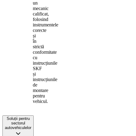
un
mecanic
calificat,
folosind
instrumentele
corecte
și
în
strictă
conformitate
cu
instrucțiunile
SKF
și
instrucțiunile
de
montare
pentru
vehicul.
Soluții pentru
sectorul
autovehiculelor