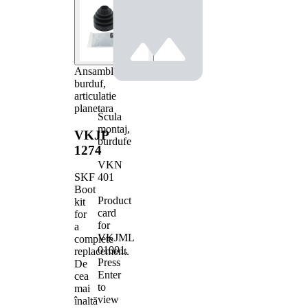
Ansamblu
burduf,
articulatie
planetara
Scula
montaj,
VKJP
burdufe
1274
VKN
401
SKF
Boot
Product
kit
card
for
for
a
VKJML
complete
01001
.
replacement.
Press
De
Enter
cea
to
mai
view
înaltă