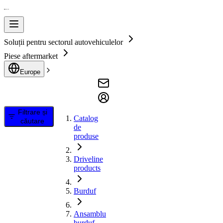
Soluții pentru sectorul autovehiculelor
Piese aftermarket
Europe
Filtrare și
Catalog
căutare
de
produse
Driveline
products
Burduf
Ansamblu
burduf,