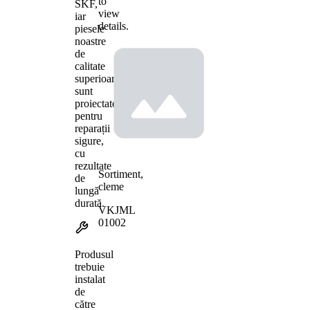
to
SKF,
view
iar
details.
piesele
noastre
de
calitate
superioară
sunt
proiectate
pentru
reparații
sigure,
cu
rezultate
Sortiment,
de
cleme
lungă
durată.
VKJML
01002
Produsul
trebuie
instalat
de
către