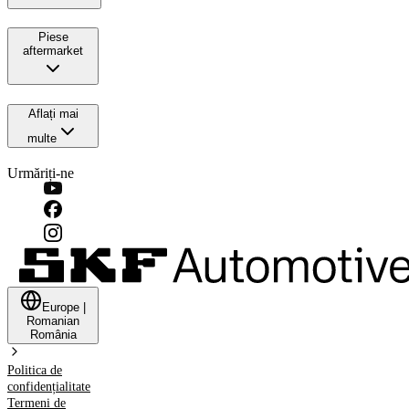
Piese
aftermarket
Aflați mai
multe
Urmăriți-ne
Europe
|
Romanian
România
Politica de
confidențialitate
Termeni de