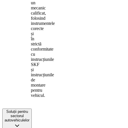
un
mecanic
calificat,
folosind
instrumentele
corecte
și
în
strictă
conformitate
cu
instrucțiunile
SKF
și
instrucțiunile
de
montare
pentru
vehicul.
Soluții pentru
sectorul
autovehiculelor