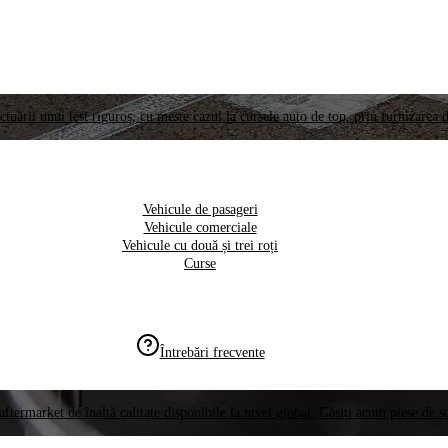
ctuării unui test riguros, cu meste cazul la cursele auto de top, prin furnizarea d
Vehicule de pasageri
Vehicule comerciale
Vehicule cu două și trei roți
Curse
Întrebări frecvente
aftermarket de înaltă calitate disponibile la nivel global. Găsiți acum piese de 