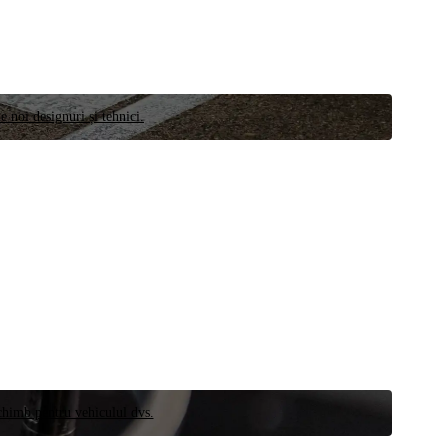
e noi designuri și tehnici.
schimb pentru vehiculul dvs.