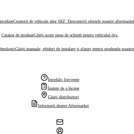
produse
Creatorii de vehicule aleg SKF. Descoperiți ofertele noastre aftermarke
Catalog de produse
Găsiți acum piese de schimb pentru vehiculul dvs.
ehnologic
Găsiți manuale, ghiduri de instalare și sfaturi pentru produsele noastre
Întrebări frecvente
Înainte de a începe
Găsiți distribuitori
Informații despre Aftermarket