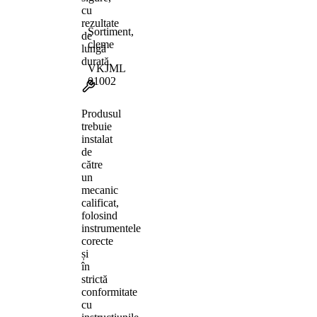
cu
rezultate
Sortiment,
de
cleme
lungă
durată.
VKJML
01002
Produsul
trebuie
instalat
de
către
un
mecanic
calificat,
folosind
instrumentele
corecte
și
în
strictă
conformitate
cu