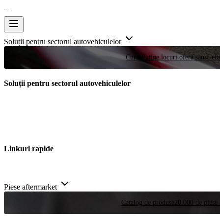
Soluții pentru sectorul autovehiculelor
Curse
Puține locuri oferă șansa efe
Soluții pentru sectorul autovehiculelor
Linkuri rapide
Piese aftermarket
Catalog de produse
20.000 de piese 