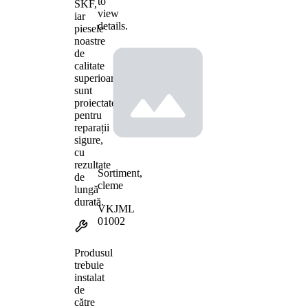
to
SKF,
view
iar
details.
piesele
noastre
de
calitate
superioară
sunt
proiectate
pentru
reparații
sigure,
cu
rezultate
Sortiment,
de
cleme
lungă
durată.
VKJML
01002
Produsul
trebuie
instalat
de
către