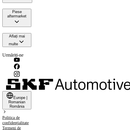
Piese
aftermarket
Aflați mai
multe
Urmăriți-ne
Europe
|
Romanian
România
Politica de
confidențialitate
Termeni de