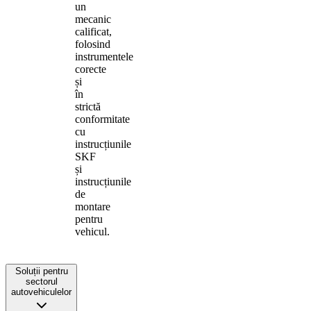
un
mecanic
calificat,
folosind
instrumentele
corecte
și
în
strictă
conformitate
cu
instrucțiunile
SKF
și
instrucțiunile
de
montare
pentru
vehicul.
Soluții pentru
sectorul
autovehiculelor