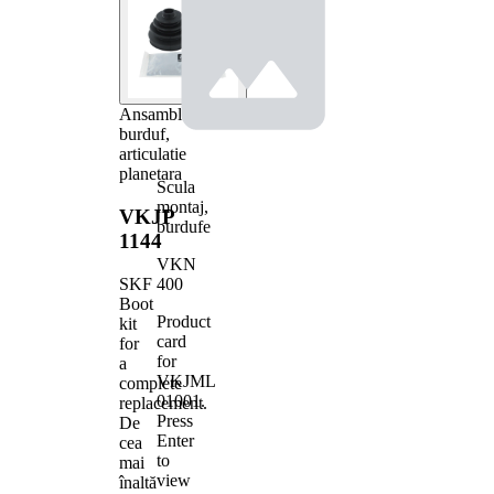
Ansamblu
burduf,
articulatie
planetara
Scula
montaj,
VKJP
burdufe
1144
VKN
400
SKF
Boot
Product
kit
card
for
for
a
VKJML
complete
01001
.
replacement.
Press
De
Enter
cea
to
mai
view
înaltă