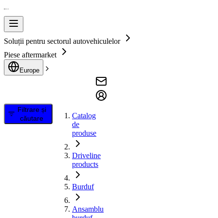
Soluții pentru sectorul autovehiculelor
Piese aftermarket
Europe
Filtrare și
Catalog
căutare
de
produse
Driveline
products
Burduf
Ansamblu
burduf,