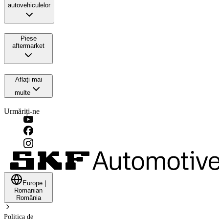
autovehiculelor
Piese
aftermarket
Aflați mai
multe
Urmăriți-ne
Europe
|
Romanian
România
Politica de