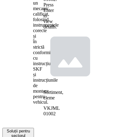
un
Press
mecanic
Enter
calificat,
to
folosind
view
instrumentele
details.
corecte
și
în
strictă
conformitate
cu
instrucțiunile
SKF
și
instrucțiunile
de
montare
Sortiment,
pentru
cleme
vehicul.
VKJML
01002
Soluții pentru
sectorul