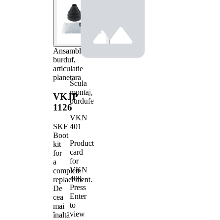
Ansamblu
burduf,
articulatie
planetara
Scula
montaj,
VKJP
burdufe
1126
VKN
401
SKF
Boot
Product
kit
card
for
for
a
VKN
complete
400
.
replacement.
Press
De
Enter
cea
to
mai
view
înaltă