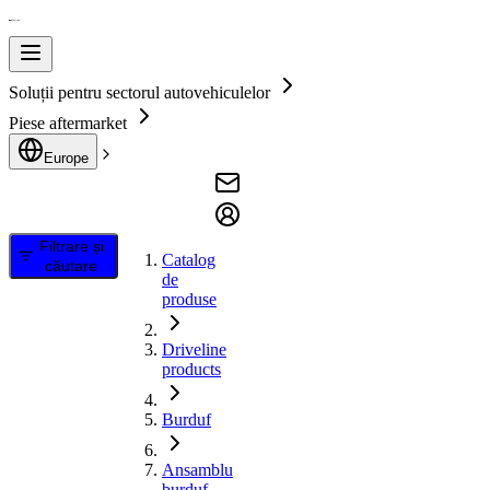
Soluții pentru sectorul autovehiculelor
Piese aftermarket
Europe
Filtrare și
Catalog
căutare
de
produse
Driveline
products
Burduf
Ansamblu
burduf,