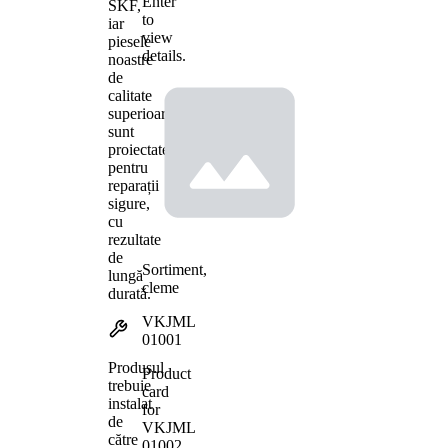
Enter
SKF,
to
iar
view
piesele
details.
noastre
de
calitate
superioară
sunt
proiectate
pentru
reparații
sigure,
cu
rezultate
de
Sortiment,
lungă
cleme
durată.
VKJML
01001
Produsul
Product
trebuie
card
instalat
for
de
VKJML
către
01002
.