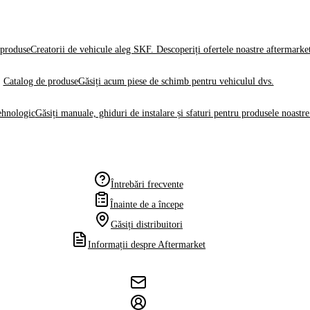
produse
Creatorii de vehicule aleg SKF. Descoperiți ofertele noastre aftermarke
Catalog de produse
Găsiți acum piese de schimb pentru vehiculul dvs.
ehnologic
Găsiți manuale, ghiduri de instalare și sfaturi pentru produsele noastre
Întrebări frecvente
Înainte de a începe
Găsiți distribuitori
Informații despre Aftermarket