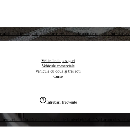
ctuării unui test riguros, cu meste cazul la cursele auto de top, prin furnizarea d
Vehicule de pasageri
Vehicule comerciale
Vehicule cu două și trei roți
Curse
Întrebări frecvente
aftermarket de înaltă calitate disponibile la nivel global. Găsiți acum piese de 