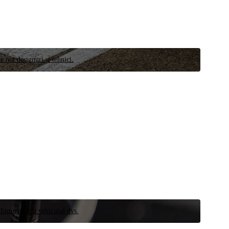
e noi designuri și tehnici.
schimb pentru vehiculul dvs.