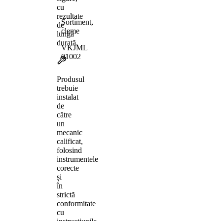
cu
rezultate
Sortiment,
de
cleme
lungă
durată.
VKJML
01002
Produsul
trebuie
instalat
de
către
un
mecanic
calificat,
folosind
instrumentele
corecte
și
în
strictă
conformitate
cu