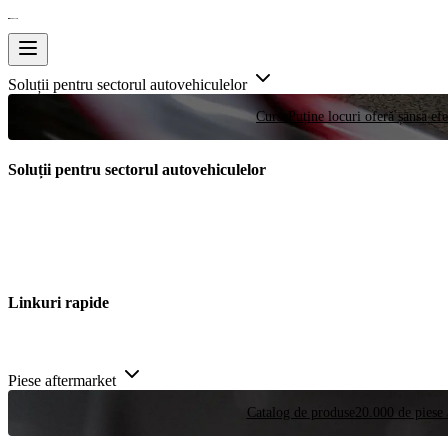
Soluții pentru sectorul autovehiculelor
Curse
Puține locuri oferă șansa efe
Soluții pentru sectorul autovehiculelor
Linkuri rapide
Piese aftermarket
Catalog de produse
20.000 de piese 