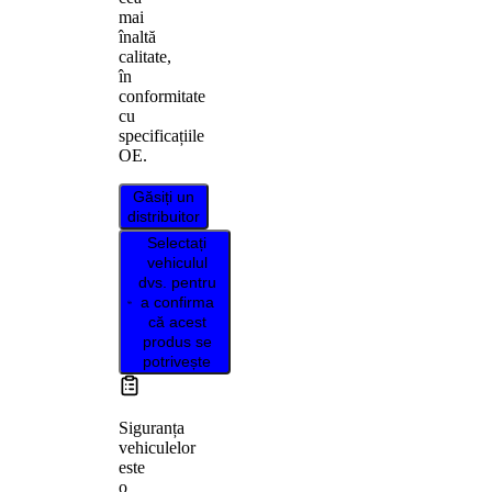
mai
înaltă
calitate,
în
conformitate
cu
specificațiile
OE.
Găsiți un
distribuitor
Selectați
vehiculul
dvs. pentru
a confirma
că acest
produs se
potrivește
Siguranța
vehiculelor
este
o