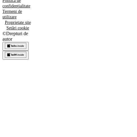
Politica de
confidențialitate
Termeni de
utilizare
Proprietate site
Setări cookie
©
Drepturi de
autor