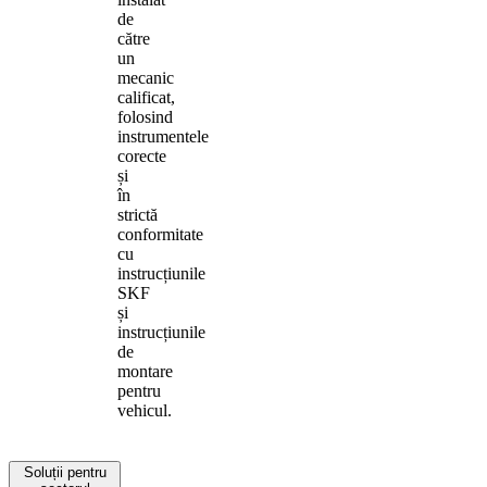
de
către
un
mecanic
calificat,
folosind
instrumentele
corecte
și
în
strictă
conformitate
cu
instrucțiunile
SKF
și
instrucțiunile
de
montare
pentru
vehicul.
Soluții pentru