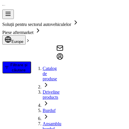
Soluții pentru sectorul autovehiculelor
Piese aftermarket
Europe
Filtrare și
Catalog
căutare
de
produse
Driveline
products
Burduf
Ansamblu
burduf,