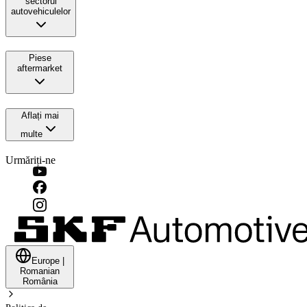
sectorul
autovehiculelor
Piese
aftermarket
Aflați mai
multe
Urmăriți-ne
Europe
|
Romanian
România