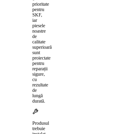
prioritate
pentru
SKF,
iar
piesele
noastre
de
calitate
superioară
sunt
proiectate
pentru
reparații
sigure,
cu
rezultate
de
lungă
durată.
Produsul
trebuie
instalat