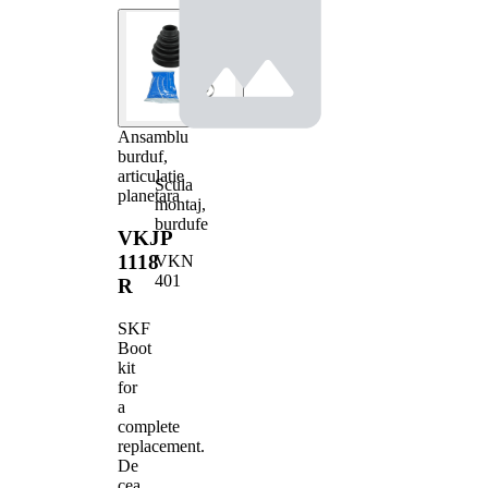
Ansamblu
burduf,
articulatie
Scula
planetara
montaj,
burdufe
VKJP
1118
VKN
401
R
SKF
Boot
kit
for
a
complete
replacement.
De
cea