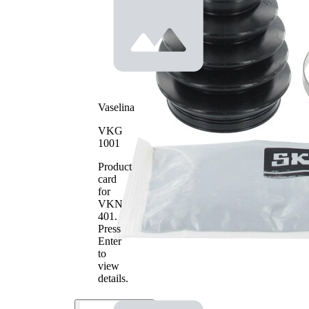
Diametru
22 mm
interior 1
Diametru
73 mm
interior 2
Vaselina
VKG
1001
Product
card
for
VKN
401
.
Press
Enter
to
view
details.