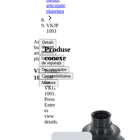
articulatie
planetara
VKJP
1093
Ansamblu
Detalii
burduf,
despre
Produse
produs
articulatie
conexe
planetara
Instrucțiuni
de reparații
Documentație
VKJP
Product
Compatibilitatea
card
1093
for
Numere
OE
VKG
1001
.
Press
Informații despre produs
Enter
Proprietate
Valoare
to
view
Înaltime
116 mm
details.
Material
Thermoplast
Diametru
72 mm
exterior