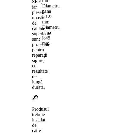
mm
SKF,
Diametru
iar
pana
piesele
la
122
noastre
mm
de
Diametru
calitate
pana
superioară
la
45
sunt
mm
proiectate
pentru
reparații
sigure,
cu
rezultate
de
lungă
durată.
Produsul
trebuie
instalat
de
către