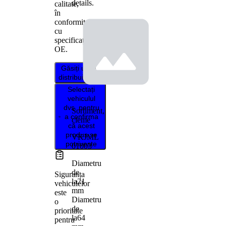
details.
calitate,
în
conformitate
cu
specificațiile
OE.
Găsiți un
distribuitor
Selectați
vehiculul
dvs. pentru
Sortiment,
a confirma
cleme
că acest
produs se
VKJML
potrivește
01003
Diametru
de
Siguranța
la
21
vehiculelor
mm
este
Diametru
o
de
prioritate
la
64
pentru