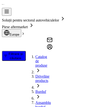
Soluții pentru sectorul autovehiculelor
Piese aftermarket
Europe
Filtrare și
Catalog
căutare
de
produse
Driveline
products
Burduf
Ansamblu
burduf,