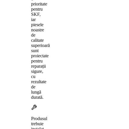
prioritate
pentru
SKF,
iar
piesele
noastre
de
calitate
superioară
sunt
proiectate
pentru
reparații
sigure,
cu
rezultate
de
lungă
durată.
Produsul
trebuie
instalat