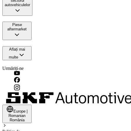
sectorul
autovehiculelor
Piese
aftermarket
Aflați mai
multe
Urmăriți-ne
Europe
|
Romanian
România