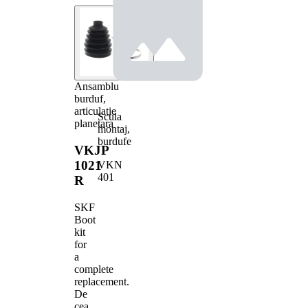
Ansamblu
burduf,
articulatie
Scula
planetara
montaj,
burdufe
VKJP
1021
VKN
401
R
SKF
Boot
kit
for
a
complete
replacement.
De
cea