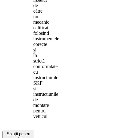
de
către
un
mecanic
calificat,
folosind
instrumentele
corecte
și
în
strictă
conformitate
cu
instrucțiunile
SKF
și
instrucțiunile
de
montare
pentru
vehicul.
Soluții pentru