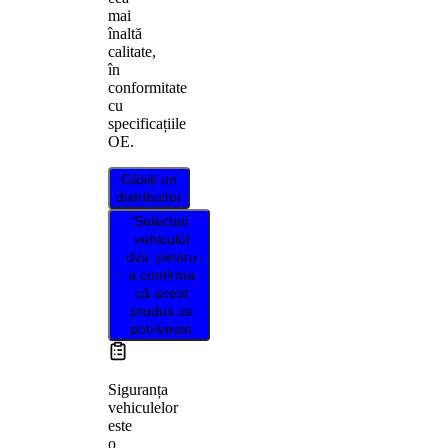
mai
înaltă
calitate,
în
conformitate
cu
specificațiile
OE.
Găsiți un
distribuitor
Selectați
vehiculul
dvs. pentru
a confirma
că acest
produs se
potrivește
Siguranța
vehiculelor
este
o