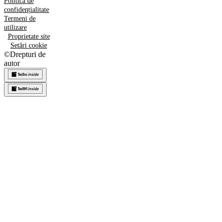
Politica de
confidențialitate
Termeni de
utilizare
Proprietate site
Setări cookie
©
Drepturi de
autor