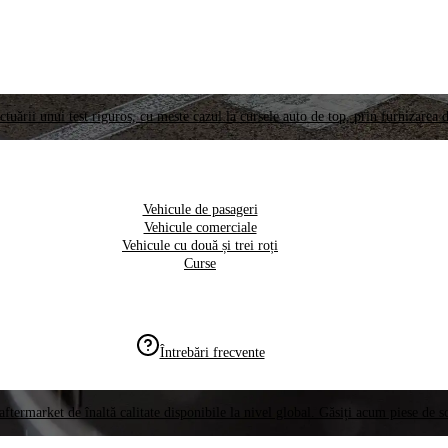
ctuării unui test riguros, cu meste cazul la cursele auto de top, prin furnizarea d
Vehicule de pasageri
Vehicule comerciale
Vehicule cu două și trei roți
Curse
Întrebări frecvente
aftermarket de înaltă calitate disponibile la nivel global. Găsiți acum piese de 