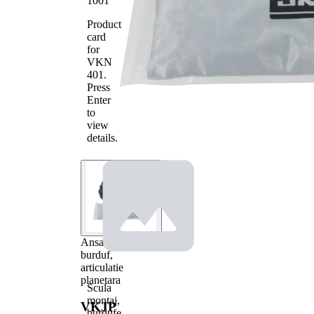
1001
Product
card
for
VKN
401
.
Press
Enter
to
view
details.
Ansamblu
burduf,
articulatie
planetara
Scula
montaj,
VKJP
burdufe