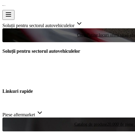
Soluții pentru sectorul autovehiculelor
Curse
Puține locuri oferă șansa efe
Soluții pentru sectorul autovehiculelor
Linkuri rapide
Piese aftermarket
Catalog de produse
20.000 de piese 