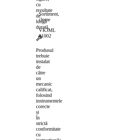
cu
rezultate
Sortiment,
de
cleme
lungă
durată.
VKJML
01002
Produsul
trebuie
instalat
de
către
un
mecanic
calificat,
folosind
instrumentele
corecte
și
în
strictă
conformitate
cu