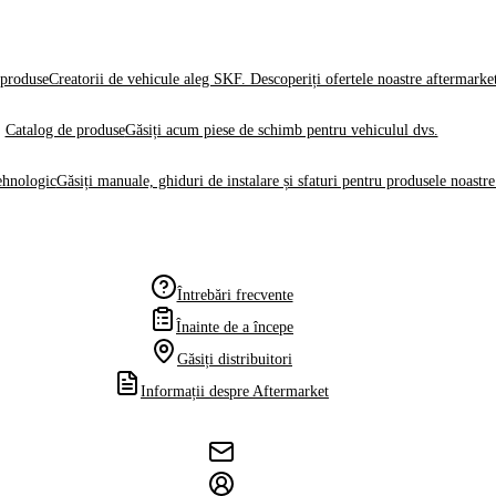
produse
Creatorii de vehicule aleg SKF. Descoperiți ofertele noastre aftermarke
Catalog de produse
Găsiți acum piese de schimb pentru vehiculul dvs.
ehnologic
Găsiți manuale, ghiduri de instalare și sfaturi pentru produsele noastre
Întrebări frecvente
Înainte de a începe
Găsiți distribuitori
Informații despre Aftermarket