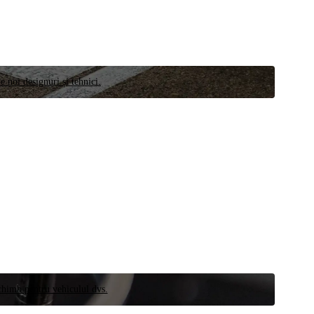
e noi designuri și tehnici.
schimb pentru vehiculul dvs.