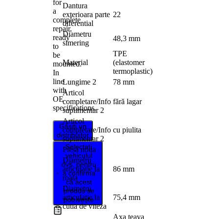
for
Dantura
a
exterioara parte
22
complete
diferential
repair,
Diametru
ready
48,3 mm
simering
to
TPE
be
Material
(elastomer
mounted.
termoplastic)
In
line
Lungime 2
78 mm
with
Articol
OE
completare/Info
fără lagar
specifications.
suplimentar 2
Articol
Găsiți un
completare/Info
cu piulita
distribuitor
suplimentar 2
Selectați
Piesa noua
vehiculul
Diametru
dvs. pentru
articulatie la
86 mm
a confirma
roata
că acest
Diametru
produs se
articulatie la
75,4 mm
potrivește
cutia de viteza
Axa teava