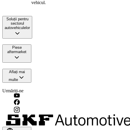
vehicul.
Soluții pentru
sectorul
autovehiculelor
Piese
aftermarket
Aflați mai
multe
Urmăriți-ne