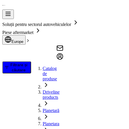
Soluții pentru sectorul autovehiculelor
Piese aftermarket
Europe
Filtrare și
Catalog
căutare
de
produse
Driveline
products
Planetară
Planetara