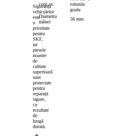
corp ax
rotunda
Siguranța
goala
vehiculelor
Diametru
este
36 mm
mâner
o
prioritate
pentru
SKF,
iar
piesele
noastre
de
calitate
superioară
sunt
proiectate
pentru
reparații
sigure,
cu
rezultate
de
lungă
durată.