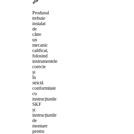
Produsul
trebuie
instalat
de
către
un
mecanic
calificat,
folosind
instrumentele
corecte
și
în
strictă
conformitate
cu
instrucțiunile
SKF
și
instrucțiunile
de
montare
pentru