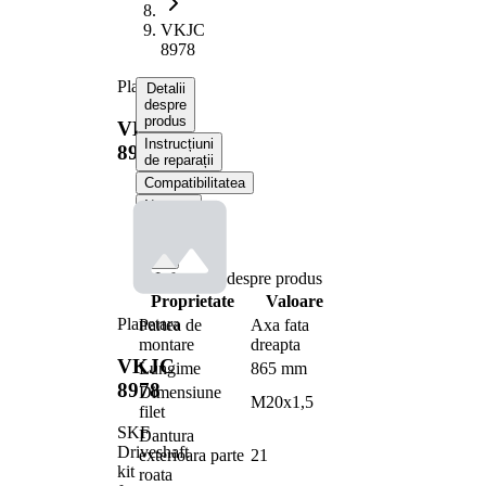
VKJC
8978
Planetara
Detalii
despre
produs
VKJC
Instrucțiuni
8978
de reparații
Compatibilitatea
Numere
OE
Informații despre produs
Proprietate
Valoare
Planetara
Partea de
Axa fata
montare
dreapta
VKJC
Lungime
865 mm
8978
Dimensiune
M20x1,5
filet
SKF
Dantura
Driveshaft
exterioara parte
21
kit
roata