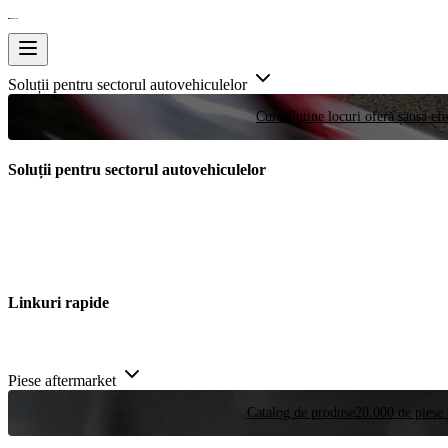
Soluții pentru sectorul autovehiculelor
Curse
Puține locuri oferă șansa efe
Soluții pentru sectorul autovehiculelor
Linkuri rapide
Piese aftermarket
Catalog de produse
20.000 de piese 