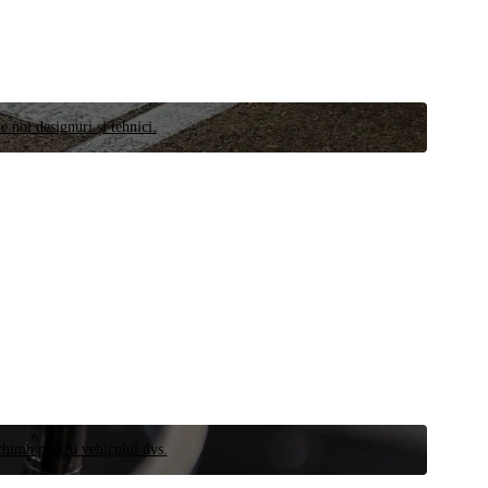
e noi designuri și tehnici.
schimb pentru vehiculul dvs.