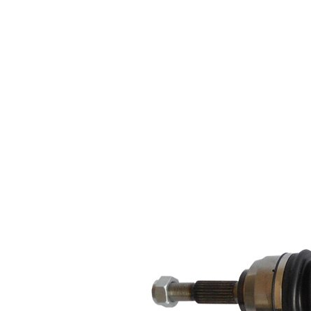
articulatie la
79,4 mm
roata
Diametru
articulatie la
79 mm
cutia de viteza