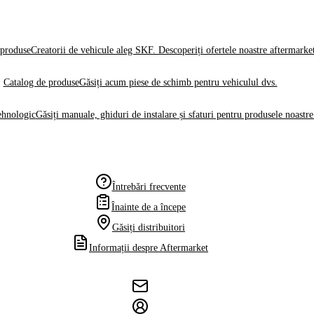
produse
Creatorii de vehicule aleg SKF. Descoperiți ofertele noastre aftermarke
Catalog de produse
Găsiți acum piese de schimb pentru vehiculul dvs.
ehnologic
Găsiți manuale, ghiduri de instalare și sfaturi pentru produsele noastre
Întrebări frecvente
Înainte de a începe
Găsiți distribuitori
Informații despre Aftermarket