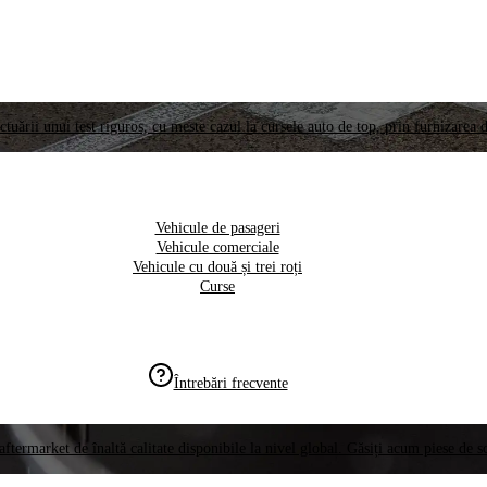
ctuării unui test riguros, cu meste cazul la cursele auto de top, prin furnizarea d
Vehicule de pasageri
Vehicule comerciale
Vehicule cu două și trei roți
Curse
Întrebări frecvente
aftermarket de înaltă calitate disponibile la nivel global. Găsiți acum piese de 