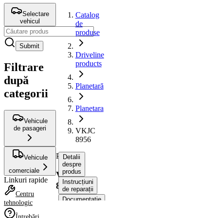
Selectare
Catalog
vehicul
de
produse
Submit
Driveline
products
Filtrare
după
Planetară
categorii
Planetara
Vehicule
de pasageri
VKJC
8956
Planetara
Detalii
Vehicule
despre
comerciale
produs
VKJC
Linkuri rapide
Instrucțiuni
8956
de reparații
Centru
Documentație
tehnologic
Compatibilitatea
Întrebări