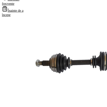
Numere
frecvente
OE
Înainte de a
începe
Informații despre produs
Proprietate
Valoare
Lungime
860 mm
Dimensiune
M20x1,5
filet
Dantura
exterioara parte
23
roata
Dantura
exterioara parte
26
diferential
Diametru
49 mm
simering
Lungime 2
312 mm
Articol
completare/Info
cu lagar
suplimentar 2
Piesa noua
Diametru