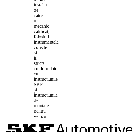
instalat
de
către
un
mecanic
calificat,
folosind
instrumentele
corecte
și
în
strictă
conformitate
cu
instrucțiunile
SKF
și
instrucțiunile
de
montare
pentru
vehicul.