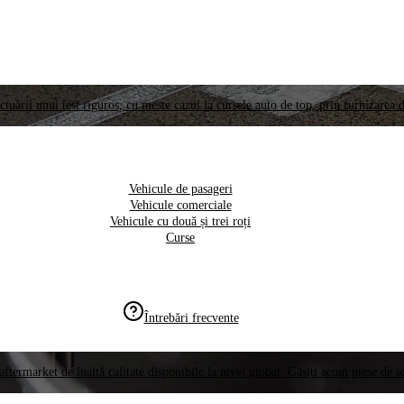
ctuării unui test riguros, cu meste cazul la cursele auto de top, prin furnizarea d
Vehicule de pasageri
Vehicule comerciale
Vehicule cu două și trei roți
Curse
Întrebări frecvente
aftermarket de înaltă calitate disponibile la nivel global. Găsiți acum piese de 