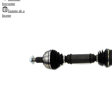
frecvente
Înainte de a
Informații despre produs
începe
Proprietate
Valoare
Partea de
Axa fata
montare
dreapta
Lungime
975 mm
Dimensiune
M20x1.5
filet
Dantura
exterioara parte
25
roata
Dantura
exterioara parte
34
diferential
Diametru
52,7 mm
simering
TPE
Material
(elastomer
termoplastic)
Lungime 2
376,5 mm
Articol