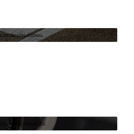
e noi designuri și tehnici.
schimb pentru vehiculul dvs.