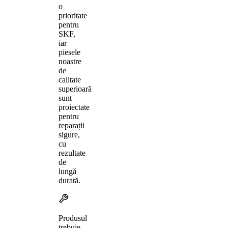
o
prioritate
pentru
SKF,
iar
piesele
noastre
de
calitate
superioară
sunt
proiectate
pentru
reparații
sigure,
cu
rezultate
de
lungă
durată.
Produsul
trebuie