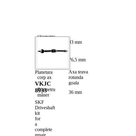
completare/Info
cu lagar
suplimentar 2
Articol
completare/Info
cu piulita
suplimentar 2
Piesa noua
Diametru
articulatie la
83 mm
roata
Diametru
articulatie la
76,5 mm
cutia de viteza
Axa teava
Planetara
corp ax
rotunda
goala
VKJC
Diametru
8933
36 mm
mâner
SKF
Driveshaft
kit
for
a
complete
repair,