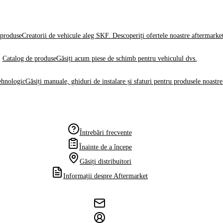
produse
Creatorii de vehicule aleg SKF. Descoperiți ofertele noastre aftermarke
Catalog de produse
Găsiți acum piese de schimb pentru vehiculul dvs.
ehnologic
Găsiți manuale, ghiduri de instalare și sfaturi pentru produsele noastre
Întrebări frecvente
Înainte de a începe
Găsiți distribuitori
Informații despre Aftermarket