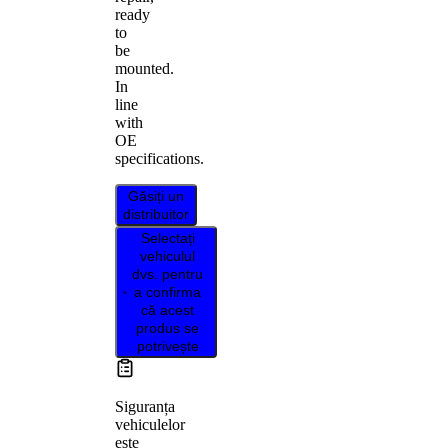
ready
to
be
mounted.
In
line
with
OE
specifications.
Găsiți un
distribuitor
Selectați
vehiculul
dvs. pentru
a confirma
că acest
produs se
potrivește
Siguranța
vehiculelor
este