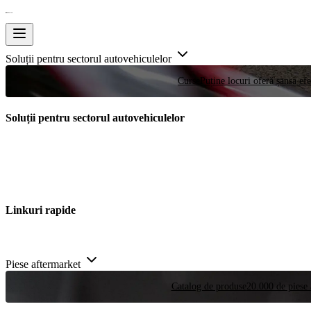
Soluții pentru sectorul autovehiculelor
Curse
Puține locuri oferă șansa efe
Soluții pentru sectorul autovehiculelor
Linkuri rapide
Piese aftermarket
Catalog de produse
20.000 de piese 