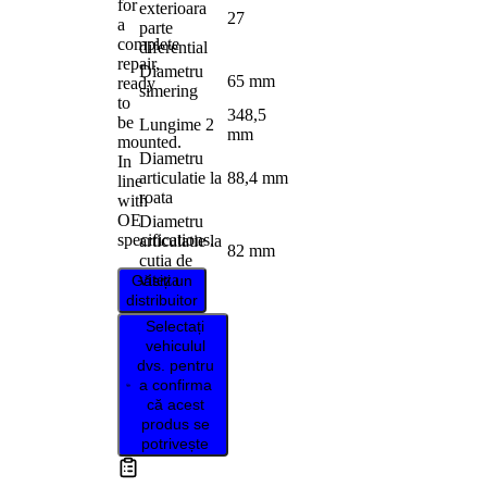
for
exterioara
27
a
parte
complete
diferential
repair,
Diametru
65 mm
ready
simering
to
348,5
be
Lungime 2
mm
mounted.
Diametru
In
articulatie la
88,4 mm
line
roata
with
OE
Diametru
specifications.
articulatie la
82 mm
cutia de
viteza
Găsiți un
distribuitor
Selectați
vehiculul
dvs. pentru
a confirma
că acest
produs se
potrivește