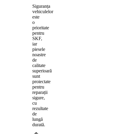
Siguranța
vehiculelor
este
o
prioritate
pentru
SKF,
iar
piesele
noastre
de
calitate
superioară
sunt
proiectate
pentru
reparații
sigure,
cu
rezultate
de
lungă
durată.