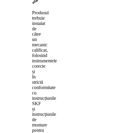
Produsul
trebuie
instalat
de
către
un
mecanic
calificat,
folosind
instrumentele
corecte
și
în
strictă
conformitate
cu
instrucțiunile
SKF
și
instrucțiunile
de
montare
pentru