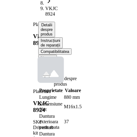
VKJC
8924
Planetara
Detalii
despre
produs
VKJC
Instrucțiuni
8924
de reparații
Compatibilitatea
Numere
OE
Informații despre
produs
Proprietate
Valoare
Planetara
Lungime
880 mm
VKJC
Dimensiune
M16x1.5
filet
8924
Dantura
exterioara
37
SKF
parte roata
Driveshaft
kit
Dantura