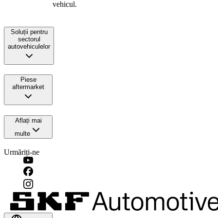
vehicul.
Soluții pentru
sectorul
autovehiculelor
Piese
aftermarket
Aflați mai
multe
Urmăriți-ne