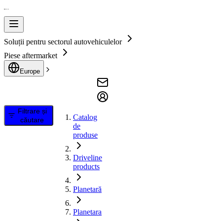
Soluții pentru sectorul autovehiculelor
Piese aftermarket
Europe
Filtrare și
Catalog
căutare
de
produse
Driveline
products
Planetară
Planetara