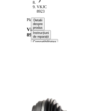
VKJC
8923
Planetara
Detalii
despre
produs
VKJC
Instrucțiuni
8923
de reparații
Compatibilitatea
Numere
OE
Informații despre
produs
Proprietate
Valoare
Lungime
590 mm
Dimensiune
M16x1.5
filet
Dantura
exterioara
37
parte roata
Dantura