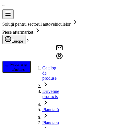
Soluții pentru sectorul autovehiculelor
Piese aftermarket
Europe
Filtrare și
Catalog
căutare
de
produse
Driveline
products
Planetară
Planetara