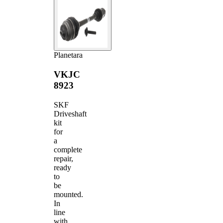
Planetara
VKJC
8923
SKF
Driveshaft
kit
for
a
complete
repair,
ready
to
be
mounted.
In
line
with