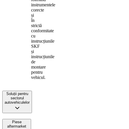
instrumentele
corecte
și
în
strictă
conformitate
cu
instrucțiunile
SKF
și
instrucțiunile
de
montare
pentru
vehicul.
Soluții pentru
sectorul
autovehiculelor
Piese
aftermarket