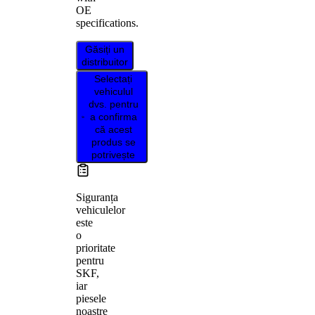
OE
specifications.
Găsiți un
distribuitor
Selectați
vehiculul
dvs. pentru
a confirma
că acest
produs se
potrivește
Siguranța
vehiculelor
este
o
prioritate
pentru
SKF,
iar
piesele
noastre