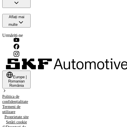
Aflați mai
multe
Urmăriți-ne
Europe
|
Romanian
România
Politica de
confidențialitate
Termeni de
utilizare
Proprietate site
Setări cookie