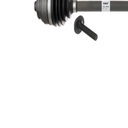
exterioara
27
parte
diferential
Diametru
65 mm
simering
Lungime 2
60 mm
Diametru
articulatie la
88,4 mm
roata
Diametru
articulatie la
82 mm
cutia de
viteza