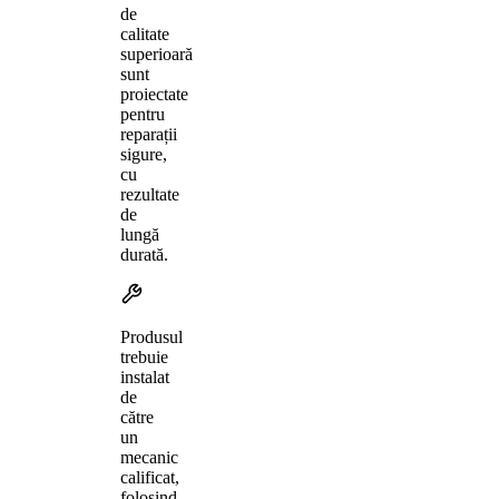
de
calitate
superioară
sunt
proiectate
pentru
reparații
sigure,
cu
rezultate
de
lungă
durată.
Produsul
trebuie
instalat
de
către
un
mecanic
calificat,
folosind