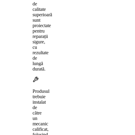
de
calitate
superioară
sunt
proiectate
pentru
reparații
sigure,
cu
rezultate
de
lungă
durată.
Produsul
trebuie
instalat
de
către
un
mecanic
calificat,
folosind