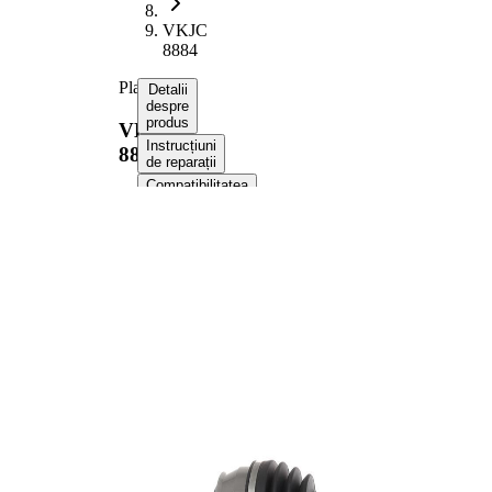
VKJC
8884
Planetara
Detalii
despre
produs
VKJC
Instrucțiuni
8884
de reparații
Compatibilitatea
Numere
OE
Informații despre
produs
Proprietate
Valoare
Lungime
648 mm
Dimensiune
M22x1.5
filet
Dantura
exterioara
22
parte roata
Dantura