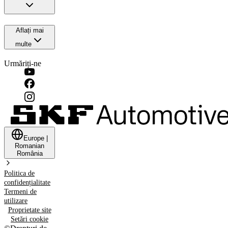
Aflați mai
multe
Urmăriți-ne
Europe
|
Romanian
România
Politica de
confidențialitate
Termeni de
utilizare
Proprietate site
Setări cookie