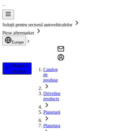
Soluții pentru sectorul autovehiculelor
Piese aftermarket
Europe
Filtrare și
Catalog
căutare
de
produse
Driveline
products
Planetară
Planetara