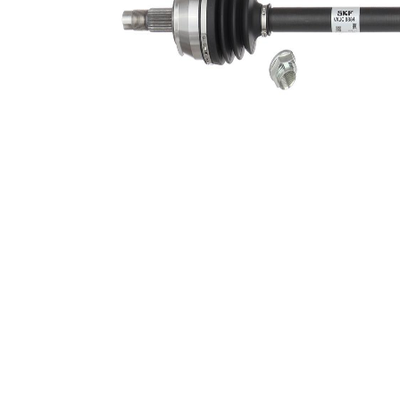
exterioara
22
parte
diferential
Diametru
51 mm
simering
Lungime 2
59 mm
Diametru
articulatie la
79 mm
roata
Diametru
articulatie la
75 mm
cutia de
viteza