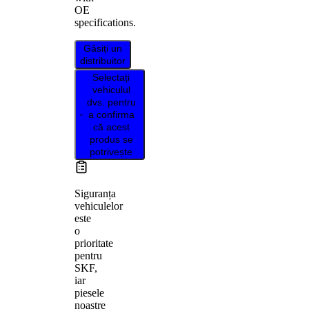
OE
specifications.
Găsiți un
distribuitor
Selectați
vehiculul
dvs. pentru
a confirma
că acest
produs se
potrivește
Siguranța
vehiculelor
este
o
prioritate
pentru
SKF,
iar
piesele
noastre