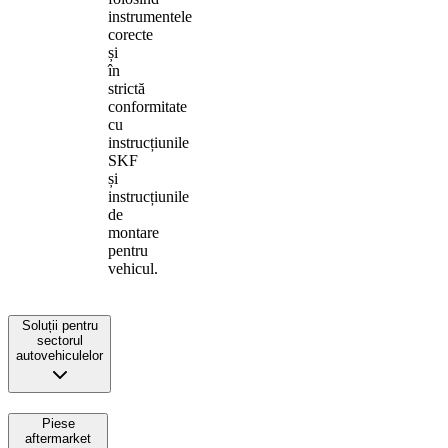
instrumentele
corecte
și
în
strictă
conformitate
cu
instrucțiunile
SKF
și
instrucțiunile
de
montare
pentru
vehicul.
Soluții pentru
sectorul
autovehiculelor
Piese
aftermarket