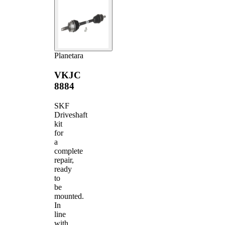
Planetara
VKJC
8884
SKF
Driveshaft
kit
for
a
complete
repair,
ready
to
be
mounted.
In
line
with