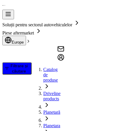
Soluții pentru sectorul autovehiculelor
Piese aftermarket
Europe
Filtrare și
Catalog
căutare
de
produse
Driveline
products
Planetară
Planetara