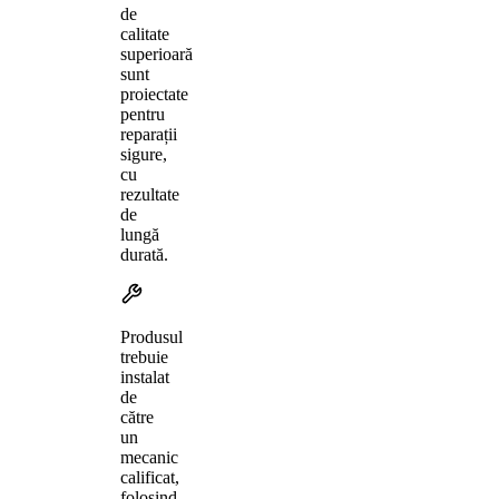
de
calitate
superioară
sunt
proiectate
pentru
reparații
sigure,
cu
rezultate
de
lungă
durată.
Produsul
trebuie
instalat
de
către
un
mecanic
calificat,
folosind