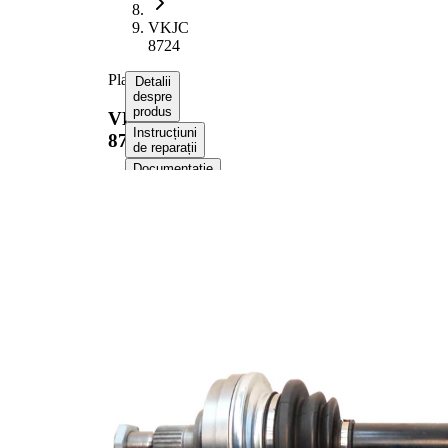
VKJC
8724
Planetara
Detalii
despre
produs
VKJC
Instrucțiuni
8724
de reparații
Documentație
Compatibilitatea
Informații despre
produs
Proprietate
Valoare
Lungime
601 mm
Diametrul
10,2 mm
orificiului
Dimensiune
M22x1,5
filet
Dantura
exterioara
28
parte roata