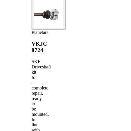
Planetara
VKJC
8724
SKF
Driveshaft
kit
for
a
complete
repair,
ready
to
be
mounted.
In
line
with