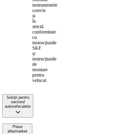
instrumentele
corecte
și
în
strictă
conformitate
cu
instrucțiunile
SKF
și
instrucțiunile
de
montare
pentru
vehicul.
Soluții pentru
sectorul
autovehiculelor
Piese
aftermarket