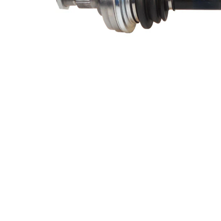
Diametru
54,1 mm
simering
Numar
6
pistoane
Asezare
94 mm
gauri Ø
Piesa noua
Diametru
articulatie la
93 mm
roata
Diametru
articulatie la
108 mm
cutia de
viteza