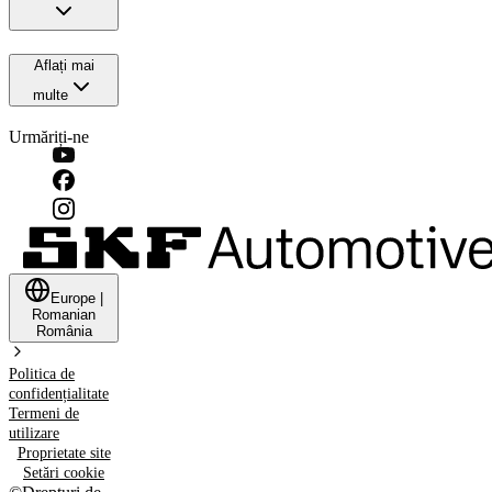
Aflați mai
multe
Urmăriți-ne
Europe
|
Romanian
România
Politica de
confidențialitate
Termeni de
utilizare
Proprietate site
Setări cookie