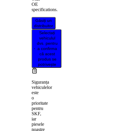
OE
specifications.
Găsiți un
distribuitor
Selectați
vehiculul
dvs. pentru
a confirma
că acest
produs se
potrivește
Siguranța
vehiculelor
este
o
prioritate
pentru
SKF,
iar
piesele
noastre