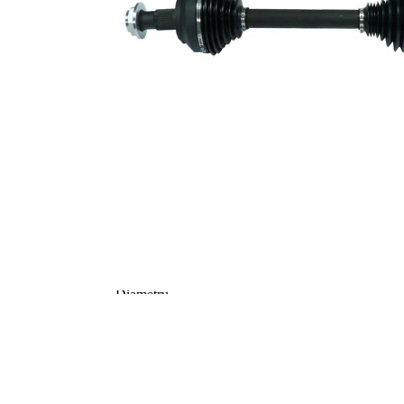
Dantura
exterioara parte
41
diferential
Diametru
71,5 mm
simering
Set reparatie
VKQ
alternativ
1000
387,5
Lungime 2
mm
Articol
completare/Info
cu lagar
suplimentar 2
Piesa noua
Diametru
articulatie la
112 mm
roata
Diametru
articulatie la
94 mm
cutia de viteza