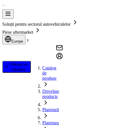
Soluții pentru sectorul autovehiculelor
Piese aftermarket
Europe
Filtrare și
Catalog
căutare
de
produse
Driveline
products
Planetară
Planetara