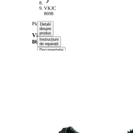
VKJC
8698
Planetara
Detalii
despre
produs
VKJC
Instrucțiuni
8698
de reparații
Documentație
Compatibilitatea
Numere
OE
Informații despre produs
Proprietate
Valoare
1145,5
Lungime
mm
Dimensiune
M33x1,5
filet
Dantura
exterioara parte
35
roata