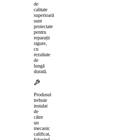
de
calitate
superioară
sunt
proiectate
pentru
reparații
sigure,
cu
rezultate
de
lungă
durată.
Produsul
trebuie
instalat
de
către
un
mecanic
calificat,
folosind