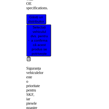
OE
specifications.
Găsiți un
distribuitor
Selectați
vehiculul
dvs. pentru
a confirma
că acest
produs se
potrivește
Siguranța
vehiculelor
este
o
prioritate
pentru
SKF,
iar
piesele
noastre