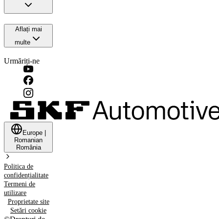
Aflați mai
multe
Urmăriți-ne
Europe
|
Romanian
România
Politica de
confidențialitate
Termeni de
utilizare
Proprietate site
Setări cookie