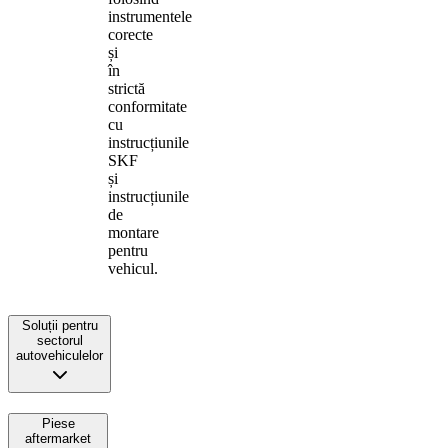
instrumentele
corecte
și
în
strictă
conformitate
cu
instrucțiunile
SKF
și
instrucțiunile
de
montare
pentru
vehicul.
Soluții pentru
sectorul
autovehiculelor
Piese
aftermarket