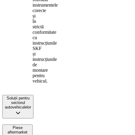
instrumentele
corecte
și
în
strictă
conformitate
cu
instrucțiunile
SKF
și
instrucțiunile
de
montare
pentru
vehicul.
Soluții pentru
sectorul
autovehiculelor
Piese
aftermarket