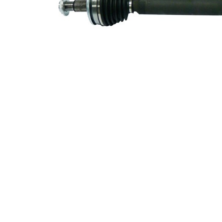
exterioara
23
parte
diferential
Diametru
61,4 mm
simering
Lungime 2
60 mm
Piesa noua
Diametru
articulatie la
88 mm
cutia de
viteza