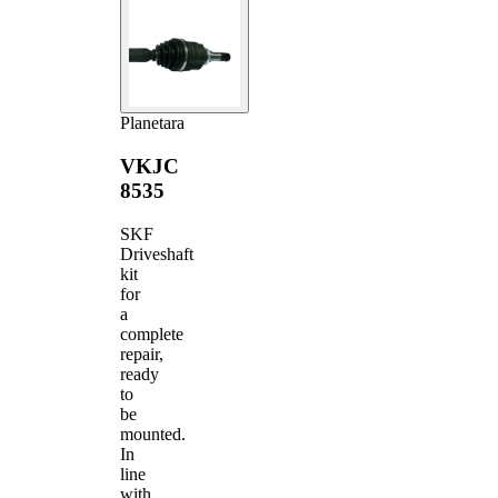
Planetara
VKJC
8535
SKF
Driveshaft
kit
for
a
complete
repair,
ready
to
be
mounted.
In
line
with