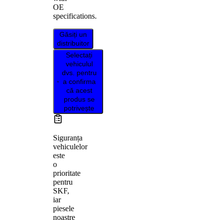
OE
specifications.
Găsiți un
distribuitor
Selectați
vehiculul
dvs. pentru
a confirma
că acest
produs se
potrivește
Siguranța
vehiculelor
este
o
prioritate
pentru
SKF,
iar
piesele
noastre