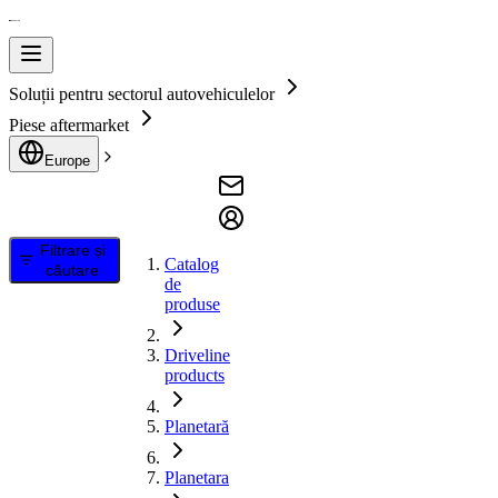
Soluții pentru sectorul autovehiculelor
Piese aftermarket
Europe
Filtrare și
Catalog
căutare
de
produse
Driveline
products
Planetară
Planetara