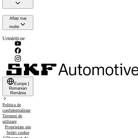
Aflați mai
multe
Urmăriți-ne
Europe
|
Romanian
România
Politica de
confidențialitate
Termeni de
utilizare
Proprietate site
Setări cookie