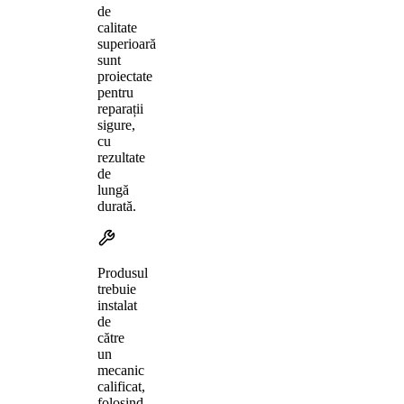
de
calitate
superioară
sunt
proiectate
pentru
reparații
sigure,
cu
rezultate
de
lungă
durată.
Produsul
trebuie
instalat
de
către
un
mecanic
calificat,
folosind