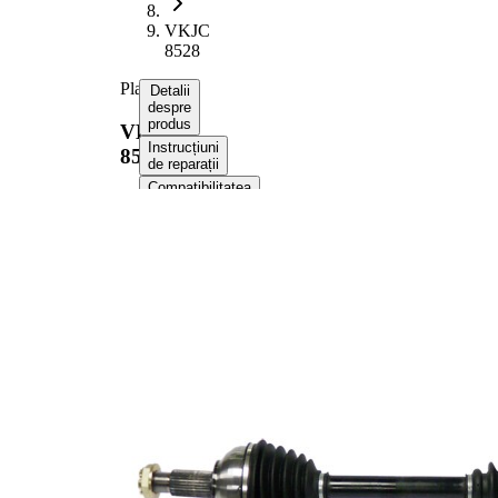
VKJC
8528
Planetara
Detalii
despre
produs
VKJC
Instrucțiuni
8528
de reparații
Compatibilitatea
Numere
OE
Informații despre produs
Proprietate
Valoare
1058
Lungime
mm
Dimensiune
M24x2
filet
Dantura
exterioara parte
28
roata
Dantura