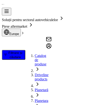
Soluții pentru sectorul autovehiculelor
Piese aftermarket
Europe
Filtrare și
Catalog
căutare
de
produse
Driveline
products
Planetară
Planetara