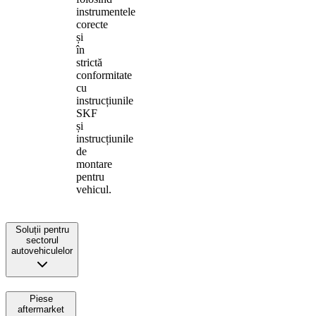
instrumentele
corecte
și
în
strictă
conformitate
cu
instrucțiunile
SKF
și
instrucțiunile
de
montare
pentru
vehicul.
Soluții pentru
sectorul
autovehiculelor
Piese
aftermarket