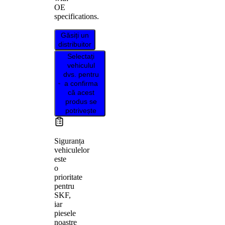
OE
specifications.
Găsiți un
distribuitor
Selectați
vehiculul
dvs. pentru
a confirma
că acest
produs se
potrivește
Siguranța
vehiculelor
este
o
prioritate
pentru
SKF,
iar
piesele
noastre