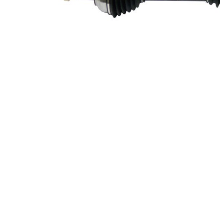
exterioara parte
36
diferential
Diametru
57 mm
simering
Lungime 2
328 mm
Articol
completare/Info
cu lagar
suplimentar 2
Piesa noua
Diametru
articulatie la
91 mm
roata
Diametru
articulatie la
84 mm
cutia de viteza