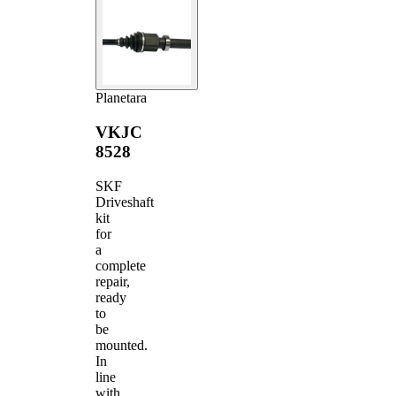
Planetara
VKJC
8528
SKF
Driveshaft
kit
for
a
complete
repair,
ready
to
be
mounted.
In
line
with