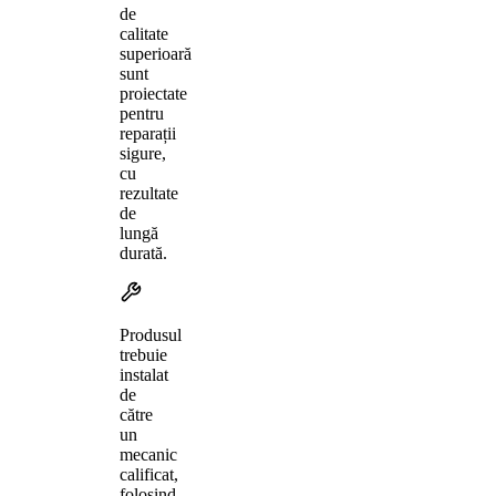
de
calitate
superioară
sunt
proiectate
pentru
reparații
sigure,
cu
rezultate
de
lungă
durată.
Produsul
trebuie
instalat
de
către
un
mecanic
calificat,
folosind