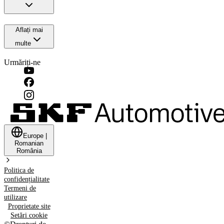
Aflați mai
multe
Urmăriți-ne
Europe
|
Romanian
România
Politica de
confidențialitate
Termeni de
utilizare
Proprietate site
Setări cookie