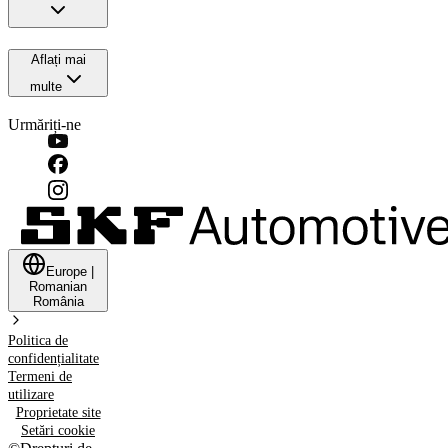
Aflați mai
multe
Urmăriți-ne
Europe
|
Romanian
România
Politica de
confidențialitate
Termeni de
utilizare
Proprietate site
Setări cookie