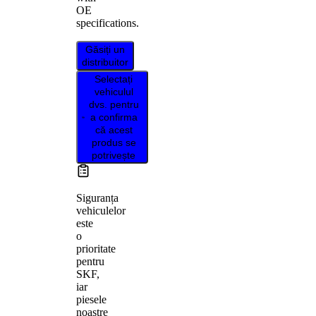
OE
specifications.
Găsiți un
distribuitor
Selectați
vehiculul
dvs. pentru
a confirma
că acest
produs se
potrivește
Siguranța
vehiculelor
este
o
prioritate
pentru
SKF,
iar
piesele
noastre