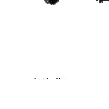
Dantura
exterioara parte
37
diferential
Diametru
58,5 mm
simering
Set reparatie
VKQ
alternativ
1000
Lungime 2
383 mm
Articol
completare/Info
cu lagar
suplimentar 2
Piesa noua
Diametru
articulatie la
96,5 mm
roata
Diametru
articulatie la
84 mm
cutia de viteza