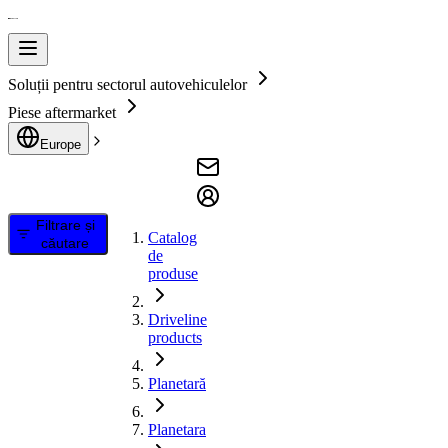
Soluții pentru sectorul autovehiculelor
Piese aftermarket
Europe
Filtrare și
Catalog
căutare
de
produse
Driveline
products
Planetară
Planetara