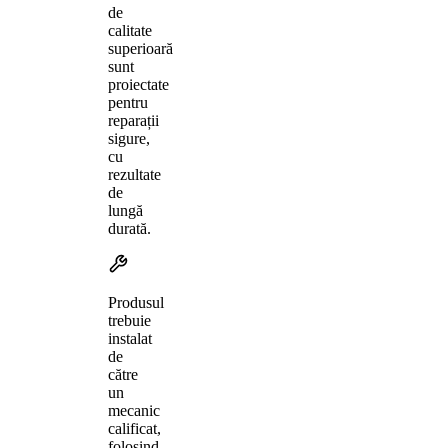
de
calitate
superioară
sunt
proiectate
pentru
reparații
sigure,
cu
rezultate
de
lungă
durată.
Produsul
trebuie
instalat
de
către
un
mecanic
calificat,
folosind