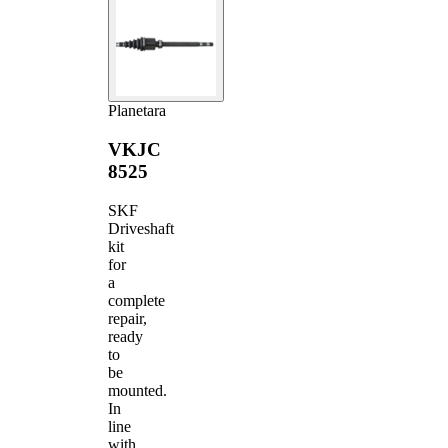
Planetara
VKJC
8525
SKF
Driveshaft
kit
for
a
complete
repair,
ready
to
be
mounted.
In
line
with