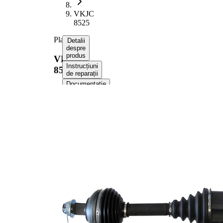
VKJC
8525
Planetara
Detalii
despre
produs
VKJC
Instrucțiuni
8525
de reparații
Documentație
Compatibilitatea
Numere
OE
Informații despre produs
Proprietate
Valoare
968,3
Lungime
mm
Dimensiune
M24x1,5
filet
Dantura
exterioara parte
28
roata