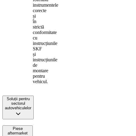
instrumentele
corecte
și
în
strictă
conformitate
cu
instrucțiunile
SKF
și
instrucțiunile
de
montare
pentru
vehicul.
Soluții pentru
sectorul
autovehiculelor
Piese
aftermarket