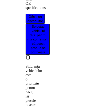
OE
specifications.
Găsiți un
distribuitor
Selectați
vehiculul
dvs. pentru
a confirma
că acest
produs se
potrivește
Siguranța
vehiculelor
este
o
prioritate
pentru
SKF,
iar
piesele
noastre