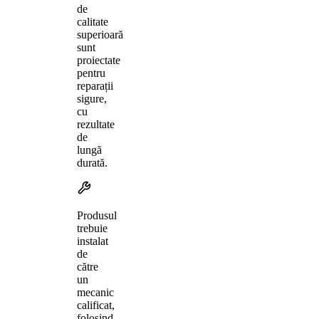
de
calitate
superioară
sunt
proiectate
pentru
reparații
sigure,
cu
rezultate
de
lungă
durată.
Produsul
trebuie
instalat
de
către
un
mecanic
calificat,
folosind