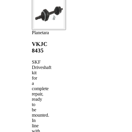
Planetara
VKJC
8435
SKF
Driveshaft
kit
for
a
complete
repair,
ready
to
be
mounted.
In
line
with