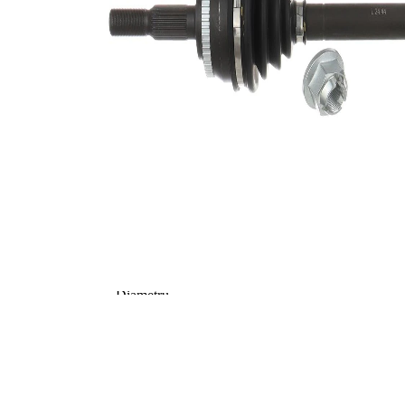
parte roata
Dantura
exterioara
26
parte
diferential
Diametru
56,5 mm
simering
Numar dinti
48
, inel ABS
Diametru
81,5 mm
inel ABS
Lungime 2
67,2 mm
Piesa noua
Diametru
articulatie la
90 mm
roata
Diametru
articulatie la
85 mm
cutia de
viteza