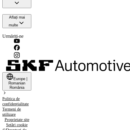
Aflați mai
multe
Urmăriți-ne
Europe
|
Romanian
România
Politica de
confidențialitate
Termeni de
utilizare
Proprietate site
Setări cookie