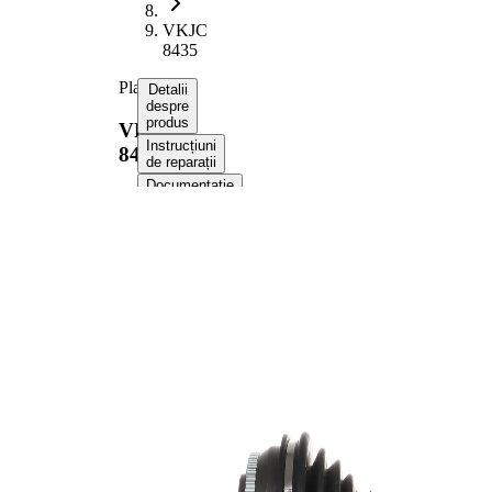
VKJC
8435
Planetara
Detalii
despre
produs
VKJC
Instrucțiuni
8435
de reparații
Documentație
Compatibilitatea
Numere
OE
Informații despre
produs
Proprietate
Valoare
573,7
Lungime
mm
Dimensiune
M22x1,5
filet
Dantura
exterioara
26