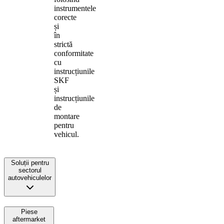
instrumentele
corecte
și
în
strictă
conformitate
cu
instrucțiunile
SKF
și
instrucțiunile
de
montare
pentru
vehicul.
Soluții pentru
sectorul
autovehiculelor
Piese
aftermarket