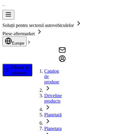
Soluții pentru sectorul autovehiculelor
Piese aftermarket
Europe
Filtrare și
Catalog
căutare
de
produse
Driveline
products
Planetară
Planetara