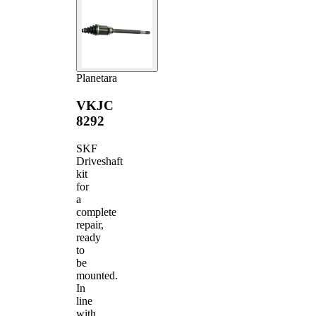
Planetara
VKJC
8292
SKF
Driveshaft
kit
for
a
complete
repair,
ready
to
be
mounted.
In
line
with