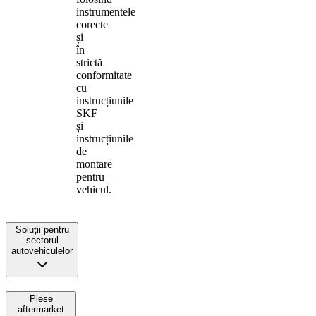
instrumentele
corecte
și
în
strictă
conformitate
cu
instrucțiunile
SKF
și
instrucțiunile
de
montare
pentru
vehicul.
Soluții pentru
sectorul
autovehiculelor
Piese
aftermarket