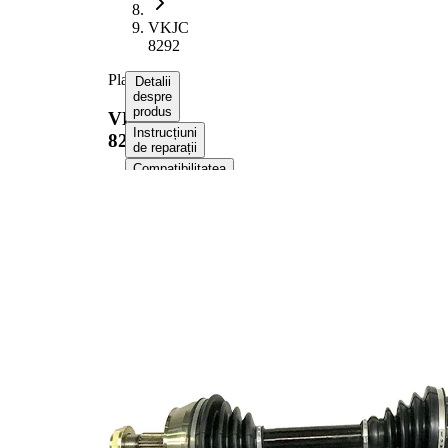
VKJC
8292
Planetara
Detalii
despre
produs
VKJC
Instrucțiuni
8292
de reparații
Compatibilitatea
Informații despre produs
Proprietate
Valoare
Lungime
934 mm
Dimensiune
M24x1,5
filet
Dantura
exterioara parte
25
roata
Dantura
exterioara parte
25
diferential
Diametru