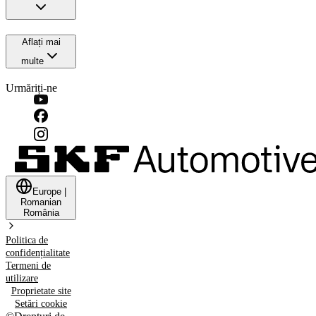
Aflați mai
multe
Urmăriți-ne
Europe
|
Romanian
România
Politica de
confidențialitate
Termeni de
utilizare
Proprietate site
Setări cookie