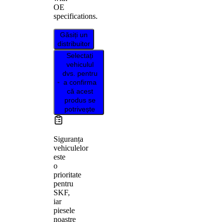
OE
specifications.
Găsiți un
distribuitor
Selectați
vehiculul
dvs. pentru
a confirma
că acest
produs se
potrivește
Siguranța
vehiculelor
este
o
prioritate
pentru
SKF,
iar
piesele
noastre