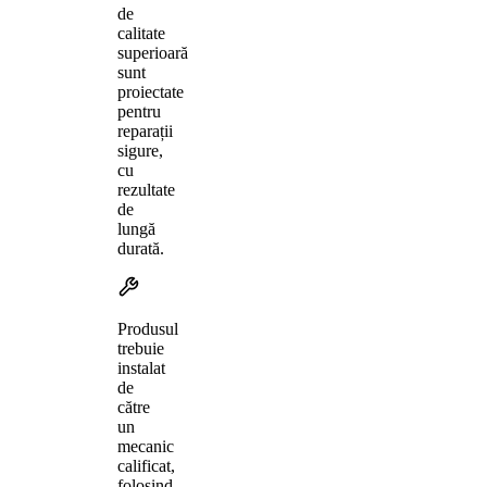
de
calitate
superioară
sunt
proiectate
pentru
reparații
sigure,
cu
rezultate
de
lungă
durată.
Produsul
trebuie
instalat
de
către
un
mecanic
calificat,
folosind