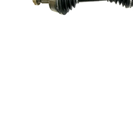
51 mm
simering
Lungime 2
358 mm
Articol
completare/Info
cu lagar
suplimentar 2
Piesa noua
Diametru
articulatie la
91 mm
roata
Diametru
articulatie la
86 mm
cutia de viteza