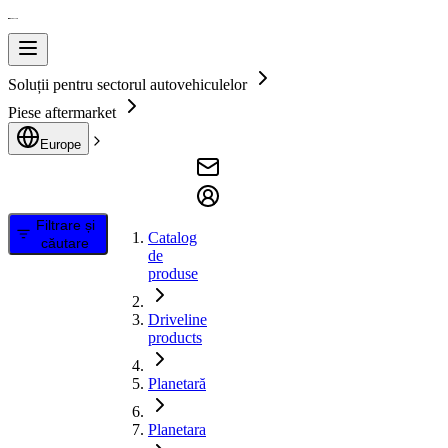
Soluții pentru sectorul autovehiculelor
Piese aftermarket
Europe
Filtrare și
Catalog
căutare
de
produse
Driveline
products
Planetară
Planetara