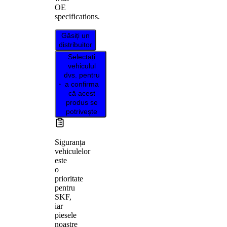
OE
specifications.
Găsiți un
distribuitor
Selectați
vehiculul
dvs. pentru
a confirma
că acest
produs se
potrivește
Siguranța
vehiculelor
este
o
prioritate
pentru
SKF,
iar
piesele
noastre