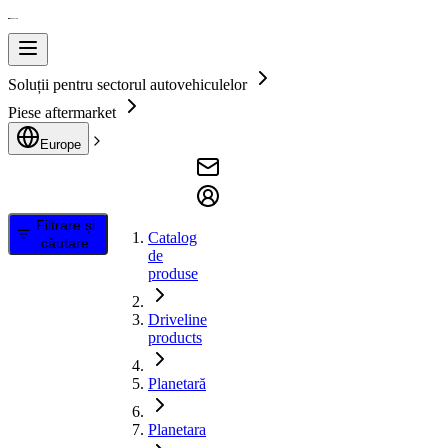
Soluții pentru sectorul autovehiculelor
Piese aftermarket
Europe
Filtrare și
Catalog
căutare
de
produse
Driveline
products
Planetară
Planetara