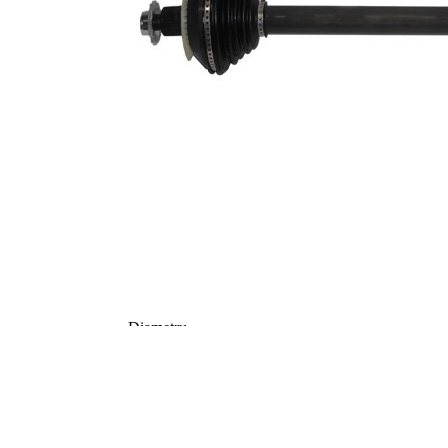
Dantura
exterioara parte
26
diferential
Diametru
52 mm
simering
TPE
Material
(elastomer
termoplastic)
Lungime 2
50,4 mm
Articol
completare/Info
fără lagar
suplimentar 2
Articol
completare/Info
cu piulita
suplimentar 2
Piesa noua
Diametru
articulatie la
90,4 mm
roata
Diametru
articulatie la
75 mm
cutia de viteza
Axa teava