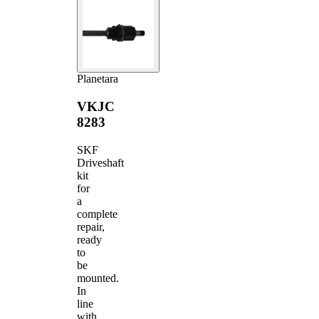
Planetara
VKJC
8283
SKF
Driveshaft
kit
for
a
complete
repair,
ready
to
be
mounted.
In
line
with