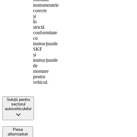
instrumentele
corecte
și
în
strictă
conformitate
cu
instrucțiunile
SKF
și
instrucțiunile
de
montare
pentru
vehicul.
Soluții pentru
sectorul
autovehiculelor
Piese
aftermarket