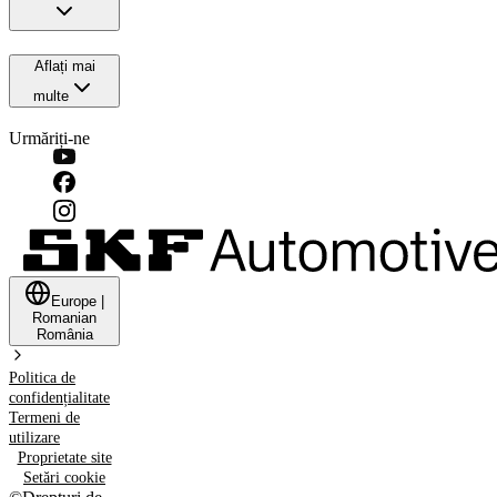
Aflați mai
multe
Urmăriți-ne
Europe
|
Romanian
România
Politica de
confidențialitate
Termeni de
utilizare
Proprietate site
Setări cookie