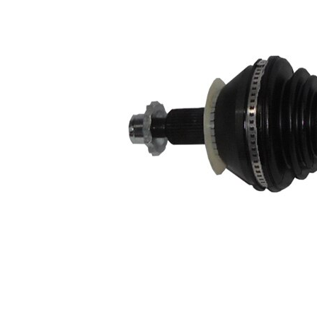
corp ax
rotunda
goala
Diametru
42 mm
mâner