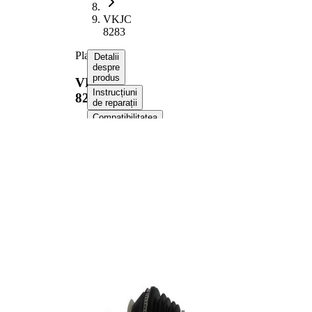
VKJC
8283
Planetara
Detalii
despre
produs
VKJC
Instrucțiuni
8283
de reparații
Compatibilitatea
Numere
OE
Informații despre produs
Proprietate
Valoare
Partea de
Axa fata
montare
dreapta
Lungime
854 mm
Dimensiune
M16x1.5
filet
Dantura
exterioara parte
36
roata