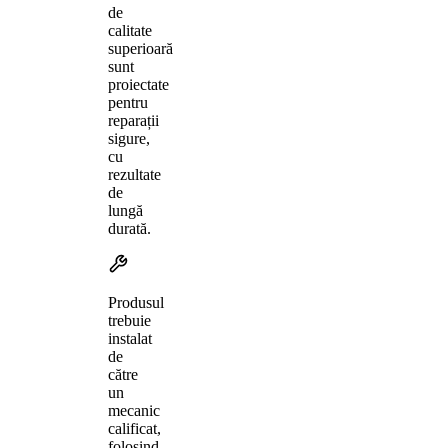
de
calitate
superioară
sunt
proiectate
pentru
reparații
sigure,
cu
rezultate
de
lungă
durată.
Produsul
trebuie
instalat
de
către
un
mecanic
calificat,
folosind