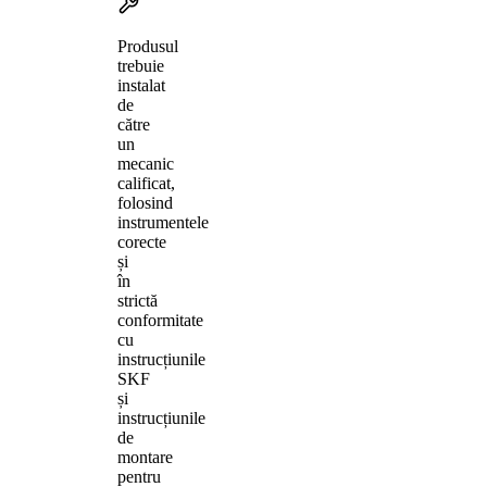
Produsul
trebuie
instalat
de
către
un
mecanic
calificat,
folosind
instrumentele
corecte
și
în
strictă
conformitate
cu
instrucțiunile
SKF
și
instrucțiunile
de
montare
pentru