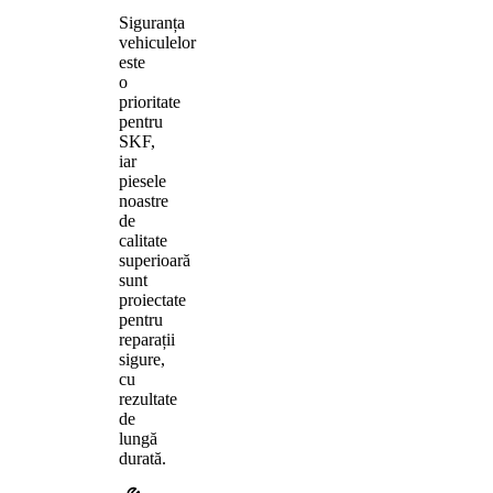
Siguranța
vehiculelor
este
o
prioritate
pentru
SKF,
iar
piesele
noastre
de
calitate
superioară
sunt
proiectate
pentru
reparații
sigure,
cu
rezultate
de
lungă
durată.