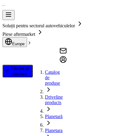
Soluții pentru sectorul autovehiculelor
Piese aftermarket
Europe
Filtrare și
Catalog
căutare
de
produse
Driveline
products
Planetară
Planetara