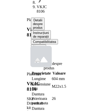
VKJC
8106
Planetara
Detalii
despre
produs
VKJC
Instrucțiuni
8106
de reparații
Compatibilitatea
Numere
OE
Informații despre
produs
Proprietate
Valoare
Planetara
Lungime
604 mm
VKJC
Dimensiune
M22x1.5
filet
8106
Dantura
exterioara
26
SKF
parte roata
Driveshaft
kit
Dantura