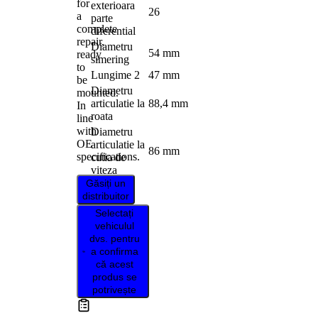
for
exterioara
26
a
parte
complete
diferential
repair,
Diametru
54 mm
ready
simering
to
Lungime 2
47 mm
be
Diametru
mounted.
articulatie la
88,4 mm
In
roata
line
with
Diametru
OE
articulatie la
86 mm
specifications.
cutia de
viteza
Găsiți un
distribuitor
Selectați
vehiculul
dvs. pentru
a confirma
că acest
produs se
potrivește