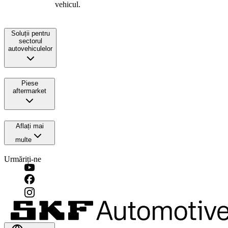
vehicul.
Soluții pentru
sectorul
autovehiculelor
Piese
aftermarket
Aflați mai
multe
Urmăriți-ne