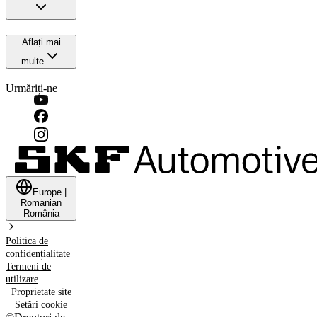
Aflați mai
multe
Urmăriți-ne
Europe
|
Romanian
România
Politica de
confidențialitate
Termeni de
utilizare
Proprietate site
Setări cookie