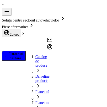
Soluții pentru sectorul autovehiculelor
Piese aftermarket
Europe
Filtrare și
Catalog
căutare
de
produse
Driveline
products
Planetară
Planetara