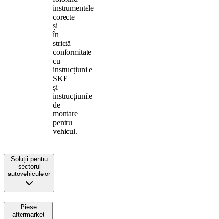
instrumentele
corecte
și
în
strictă
conformitate
cu
instrucțiunile
SKF
și
instrucțiunile
de
montare
pentru
vehicul.
Soluții pentru
sectorul
autovehiculelor
Piese
aftermarket