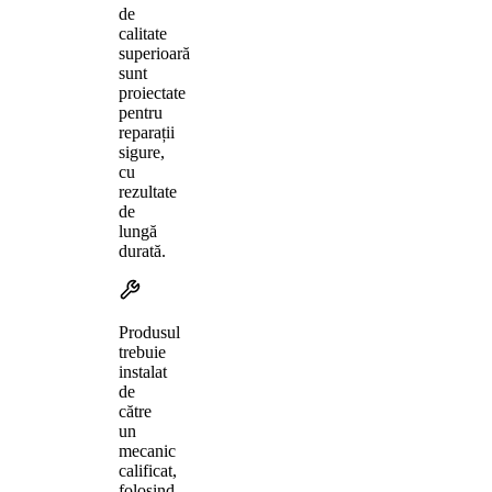
de
calitate
superioară
sunt
proiectate
pentru
reparații
sigure,
cu
rezultate
de
lungă
durată.
Produsul
trebuie
instalat
de
către
un
mecanic
calificat,
folosind