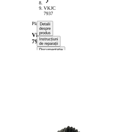
VKJC
7937
Planetara
Detalii
despre
produs
VKJC
Instrucțiuni
7937
de reparații
Documentație
Compatibilitatea
Numere
OE
Informații despre
produs
Proprietate
Valoare
Lungime
915 mm
Dimensiune
M24x1,5
filet
Dantura
exterioara
25
parte roata