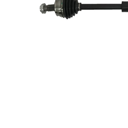
Dantura
exterioara
22
parte
diferential
Diametru
51 mm
simering
Lungime 2
57,5 mm
Piesa noua
Diametru
articulatie la
82 mm
roata
Diametru
articulatie la
76,8 mm
cutia de
viteza