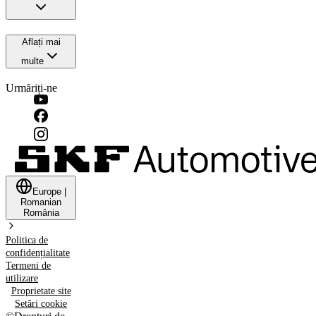
Aflați mai
multe
Urmăriți-ne
Europe
|
Romanian
România
Politica de
confidențialitate
Termeni de
utilizare
Proprietate site
Setări cookie