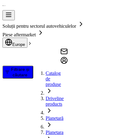
Soluții pentru sectorul autovehiculelor
Piese aftermarket
Europe
Filtrare și
Catalog
căutare
de
produse
Driveline
products
Planetară
Planetara