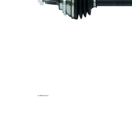
22
parte
diferential
Diametru
49 mm
simering
Numar dinti
43
, inel ABS
Diametru
72 mm
inel ABS
Lungime 2
58 mm
Piesa noua
Diametru
articulatie la
79 mm
roata
Diametru
articulatie la
74,2 mm
cutia de
viteza