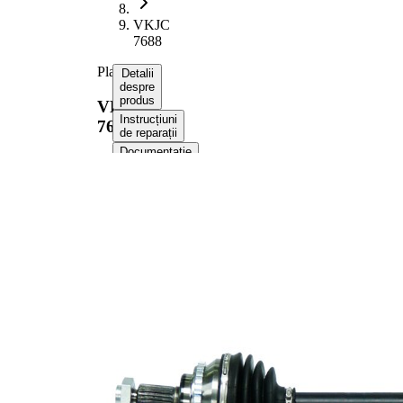
VKJC
7688
Planetara
Detalii
despre
produs
VKJC
Instrucțiuni
7688
de reparații
Documentație
Compatibilitatea
Informații despre
produs
Proprietate
Valoare
Lungime
610 mm
Dimensiune
M18x1,5
filet
Dantura
exterioara
25
parte roata
Dantura
exterioara