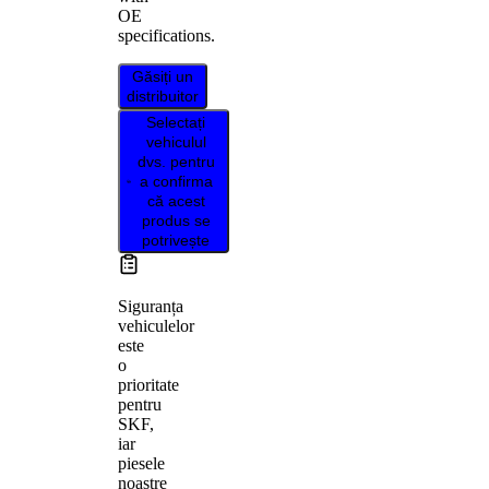
OE
specifications.
Găsiți un
distribuitor
Selectați
vehiculul
dvs. pentru
a confirma
că acest
produs se
potrivește
Siguranța
vehiculelor
este
o
prioritate
pentru
SKF,
iar
piesele
noastre