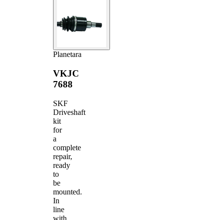
Planetara
VKJC
7688
SKF
Driveshaft
kit
for
a
complete
repair,
ready
to
be
mounted.
In
line
with