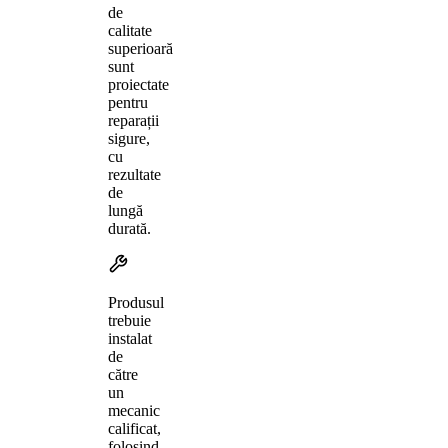
de
calitate
superioară
sunt
proiectate
pentru
reparații
sigure,
cu
rezultate
de
lungă
durată.
Produsul
trebuie
instalat
de
către
un
mecanic
calificat,
folosind