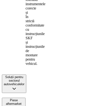
instrumentele
corecte
și
în
strictă
conformitate
cu
instrucțiunile
SKF
și
instrucțiunile
de
montare
pentru
vehicul.
Soluții pentru
sectorul
autovehiculelor
Piese
aftermarket