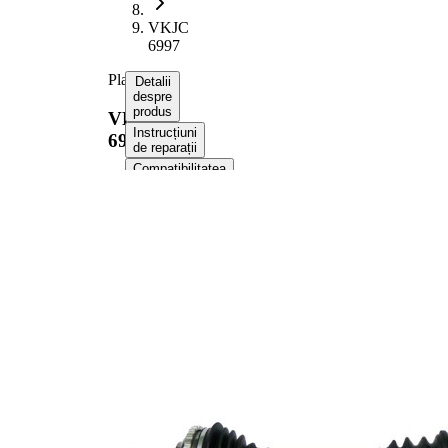
VKJC
6997
Planetara
Detalii
despre
produs
VKJC
Instrucțiuni
6997
de reparații
Compatibilitatea
Numere
OE
Informații despre produs
Proprietate
Valoare
Lungime
875 mm
Dimensiune
M24x1,5
filet
Dantura
exterioara parte
25
roata
Dantura
exterioara parte
22