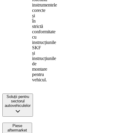
instrumentele
corecte
și
în
strictă
conformitate
cu
instrucțiunile
SKF
și
instrucțiunile
de
montare
pentru
vehicul.
Soluții pentru
sectorul
autovehiculelor
Piese
aftermarket