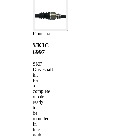
Planetara
VKJC
6997
SKF
Driveshaft
kit
for
a
complete
repair,
ready
to
be
mounted.
In
line
with