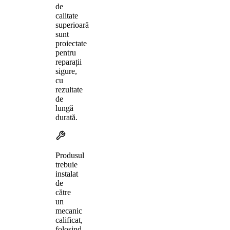
de
calitate
superioară
sunt
proiectate
pentru
reparații
sigure,
cu
rezultate
de
lungă
durată.
Produsul
trebuie
instalat
de
către
un
mecanic
calificat,
folosind