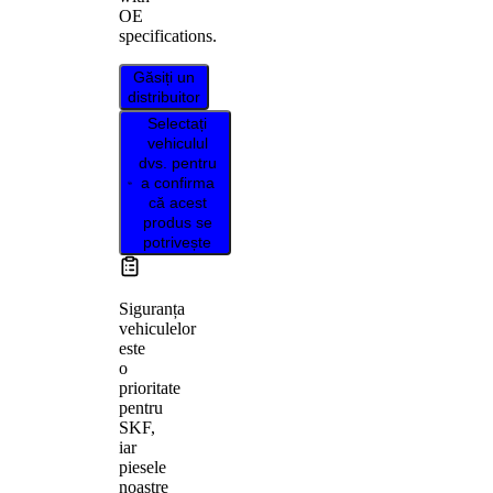
OE
specifications.
Găsiți un
distribuitor
Selectați
vehiculul
dvs. pentru
a confirma
că acest
produs se
potrivește
Siguranța
vehiculelor
este
o
prioritate
pentru
SKF,
iar
piesele
noastre