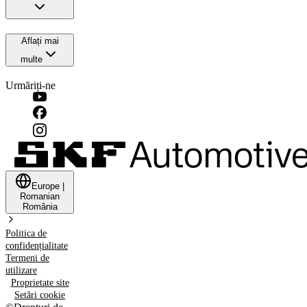
Aflați mai
multe
Urmăriți-ne
Europe
|
Romanian
România
Politica de
confidențialitate
Termeni de
utilizare
Proprietate site
Setări cookie