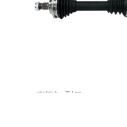
diferential
Diametru
60 mm
simering
Numar dinti ,
29
inel ABS
Diametru inel
90 mm
ABS
Lungime 2
316 mm
Articol
completare/Info
cu lagar
suplimentar 2
Piesa noua
Diametru
articulatie la
80,4 mm
roata
Diametru
articulatie la
75,4 mm
cutia de viteza