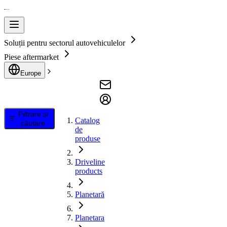
Soluții pentru sectorul autovehiculelor
Piese aftermarket
Europe
Filtrare și
Catalog
căutare
de
produse
Driveline
products
Planetară
Planetara